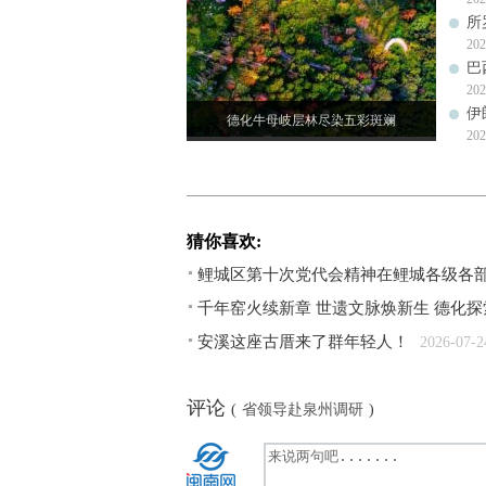
所
202
巴
202
伊
德化牛母岐层林尽染五彩斑斓
202
猜你喜欢:
鲤城区第十次党代会精神在鲤城各级各
千年窑火续新章 世遗文脉焕新生 德化探
安溪这座古厝来了群年轻人！
2026-07-2
评论
(
省领导赴泉州调研
)