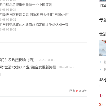
罗门群岛总理重申坚持一个中国原则
口述
6-08-06 10:34
｜赖
西降级与阿根廷关系 阿称驻巴大使将“回国休假”
专
6-08-06 10:32
家，
朗与阿曼就霍尔木兹海峡拟定航道坐标达成一致
6-08-06 10:32
世
部门引发热烈反响（四）
2026-08-05
索“世遗+文旅+产业”融合发展新路径
2026-07-25
4
48
已有
0
条评论