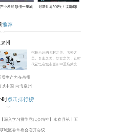
产业发展 读懂一座城
最新世界500强！福建6家
南生：42岁白手起
企业上榜
题
推荐
率先研发草本卫生巾
遗泉州
挖掘泉州的乡村之美、名桥之
美、名山之美、饮食之美，让时
代记忆在城市更新中重焕荣光
新质生产力在泉州
何以中国·向海泉州
小时
点击排行榜
【深入学习贯彻党代会精神】永春县第十五
芗城区委常委会召开会议