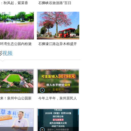
：秋风起，紫菜香
石狮峡谷旅游路“百日
草”争相斗艳
环湾生态公园内粉黛
石狮濠江路边异木棉盛开
彩
视频
草盛放
来！泉州中山公园新
今年上半年，泉州居民人
正式开放！
均可支配收入公布！