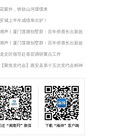
花窗外，铁轨山河缓缓来
芗城上半年成绩单出炉！
潮声丨厦门莲塘别墅群：百年侨厝长出新故
潮声丨厦门莲塘别墅群：百年侨厝长出新故
龙文区领导赴基层调研重点工作
【聚焦党代会】惠安县第十五次党代会精神