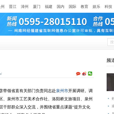
泉州
晋江
漳州
厦门
福建
国内
国际
教育
娱乐
科技
频
n/
彦带领省直有关部门负责同志赴
泉州市
开展调研。调
区、泉州市工艺美术合作社、洛阳桥文旅项目、泉州
层干部群众深入交流，并围绕省重点课题“提升文化