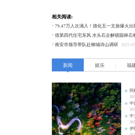
相关阅读:
79.47万人次涌入！德化五一文旅爆火
借第四代住宅东风 水头石企解锁园林石
南安市领导带队赴柳城诗山调研
2025-0
新闻
娱乐
福
阿
202
中
202
中
202
伊
202