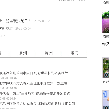
石狮
出圈，这些玩法绝了！
2025-05-08
材新赛道
2025-05-07
5-07
石狮
精
乱子
建
泉州
漳州
厦门
根廷设立足球国家队日 纪念世界杯逆转英格兰
6-08-06 10:46
约起
国学体联有关负责人连任亚中足联第一副主席
6-08-06 10:46
跑道
方代表：防止“三股势力”借助新兴技术蔓延渗透
6-08-06 10:34
朗称与阿曼接近达成协议 海峡现有两条航道将关闭
6-08-06 10:34