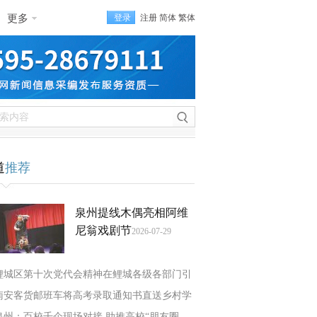
更多
登录
注册
简体
繁体
道
推荐
泉州提线木偶亮相阿维
尼翁戏剧节
2026-07-29
鲤城区第十次党代会精神在鲤城各级各部门引
南安客货邮班车将高考录取通知书直送乡村学
泉州：百校千企现场对接 助推高校“朋友圈