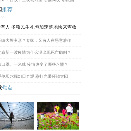
闻
推荐
所有人 多项民生礼包加速落地快来查收
三峡大坝变形？专家：又有人在恶意炒作
北京新一波疫情为什么没出现死亡病例？
戴口罩、一米线 疫情改变了哪些习惯？
呼伦贝尔现幻日奇观 彩虹光带环绕太阳
觉
焦点