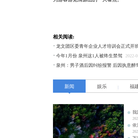
相关阅读:
龙文团区委青年企业人才培训会正式开
今年1月份 泉州这1人被终生禁驾
2022-0
泉州：男子酒后因纠纷报警 后因执意醉
新闻
娱乐
福
我
202
依
202