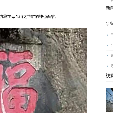
新
藏在母亲山之“福”的神秘面纱。
@
视