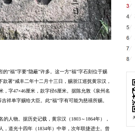
“福”字要“隐蔽”许多。这一方“福”字石刻位于赐
上下款署“咸丰二年十二月十三日，赐浙江巡抚黄宗汉，
厘米，字47×46厘米，款字径6厘米。据陈允敦《泉州名
”等吉祥单字赐给大臣。此“福”字有可能为慈禧所赐。
物。据历史记载，黄宗汉（1803～1864年），
，道光十四年（1834年）中举，次年联捷进士。曾