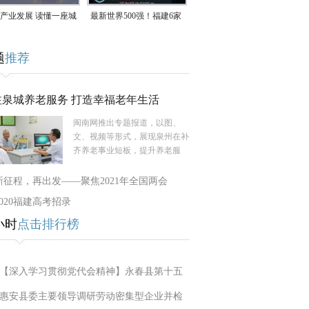
产业发展 读懂一座城
最新世界500强！福建6家
南生：42岁白手起
企业上榜
题
推荐
率先研发草本卫生巾
注泉城养老服务 打造幸福老年生活
闽南网推出专题报道，以图、
文、视频等形式，展现泉州在补
齐养老事业短板，提升养老服
新征程，再出发——聚焦2021年全国两会
2020福建高考招录
小时
点击排行榜
【深入学习贯彻党代会精神】永春县第十五
惠安县委主要领导调研劳动密集型企业并检