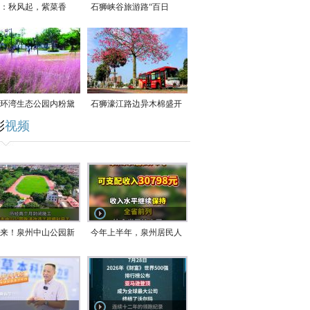
：秋风起，紫菜香
石狮峡谷旅游路“百日
草”争相斗艳
环湾生态公园内粉黛
石狮濠江路边异木棉盛开
彩
视频
草盛放
来！泉州中山公园新
今年上半年，泉州居民人
正式开放！
均可支配收入公布！