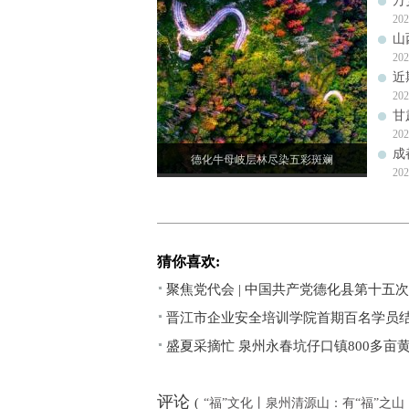
万
202
山
202
近
202
甘
202
成
德化牛母岐层林尽染五彩斑斓
202
猜你喜欢:
聚焦党代会 | 中国共产党德化县第十五
晋江市企业安全培训学院首期百名学员
盛夏采摘忙 泉州永春坑仔口镇800多亩
评论
(
“福”文化丨泉州清源山：有“福”之山