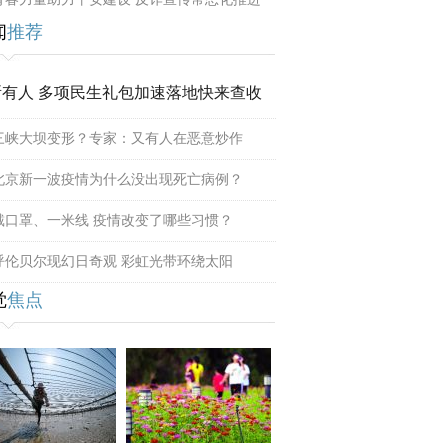
闻
推荐
所有人 多项民生礼包加速落地快来查收
三峡大坝变形？专家：又有人在恶意炒作
北京新一波疫情为什么没出现死亡病例？
戴口罩、一米线 疫情改变了哪些习惯？
呼伦贝尔现幻日奇观 彩虹光带环绕太阳
觉
焦点