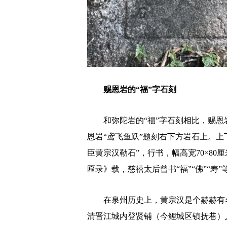
赐恩岩的“福”字石刻
和弥陀岩的“福”字石刻相比，赐恩岩的
恩岩“鸢飞鱼跃”题刻右下方岩石上。
臣黄宗汉勒石”，行书，幅高宽70×80
匾录》载，慈禧太后曾书“福”“佛”“寿
在泉州历史上，黄宗汉是个赫赫有名的人
清晋江城内登贤铺（今鲤城区镇抚巷）人