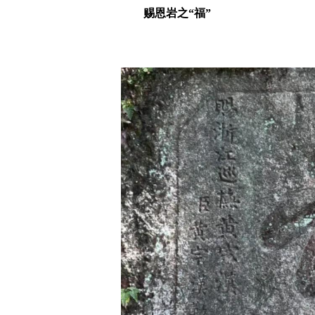
赐恩岩之“福”