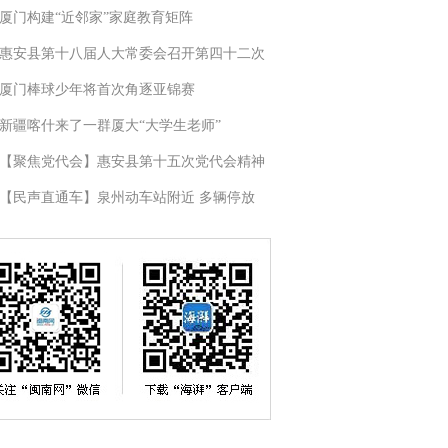
厦门构建“近邻家”家庭教育矩阵
惠安县第十八届人大常委会召开第四十二次
厦门棒球少年将首次角逐亚锦赛
新疆喀什来了一群厦大“大学生老师”
【聚焦党代会】惠安县第十五次党代会精神
【民声直通车】泉州动车站附近 多辆停放