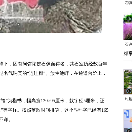
石狮
石狮
精
乱子
下，因有阿弥陀佛石像而得名，其石室历经数百年
过名气响亮的“连理树”、放生池畔，在通道台阶上，
约起
为楷书，幅高宽120×95厘米，款字径5厘米，还
跑道
泉”等字样。按照落款时间推算，这个“福”字已经有165
不详。