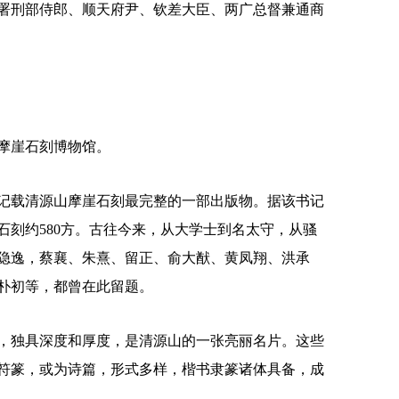
署刑部侍郎、顺天府尹、钦差大臣、两广总督兼通商
摩崖石刻博物馆。
载清源山摩崖石刻最完整的一部出版物。据该书记
石刻约580方。古往今来，从大学士到名太守，从骚
隐逸，蔡襄、朱熹、留正、俞大猷、黄凤翔、洪承
朴初等，都曾在此留题。
独具深度和厚度，是清源山的一张亮丽名片。这些
符篆，或为诗篇，形式多样，楷书隶篆诸体具备，成