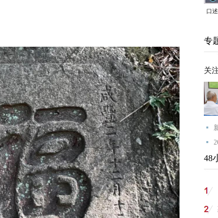
口述
｜赖
专
家，
关
48