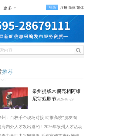
更多
登录
注册
简体
繁体
道
推荐
泉州提线木偶亮相阿维
尼翁戏剧节
2026-07-29
泉州：百校千企现场对接 助推高校“朋友圈
向海内外人才发出邀约！2026年泉州人才活动
青春力量助力平安建设 反诈宣传常态化推进