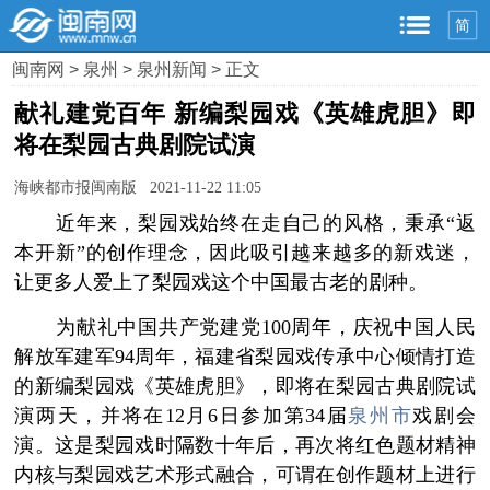
简
闽南网
>
泉州
>
泉州新闻
> 正文
献礼建党百年 新编梨园戏《英雄虎胆》即
将在梨园古典剧院试演
海峡都市报闽南版 2021-11-22 11:05
近年来，梨园戏始终在走自己的风格，秉承“返
本开新”的创作理念，因此吸引越来越多的新戏迷，
让更多人爱上了梨园戏这个中国最古老的剧种。
为献礼中国共产党建党100周年，庆祝中国人民
解放军建军94周年，福建省梨园戏传承中心倾情打造
的新编梨园戏《英雄虎胆》，即将在梨园古典剧院试
演两天，并将在12月6日参加第34届
泉州市
戏剧会
演。这是梨园戏时隔数十年后，再次将红色题材精神
内核与梨园戏艺术形式融合，可谓在创作题材上进行