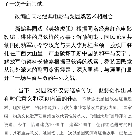
了一次全新尝试。
改编自同名经典电影与梨园戏艺术相融合
新编梨园戏《英雄虎胆》根据同名经典红色电影
改编，讲述的是这样的故事：解放初期，国民党反共
救国别动军司令李汉光与夫人李月桂率领一股顽匪驻
扎在广西大山里，严重破坏了新中国的和平与安宁，
解放军侦察科长曾泰根据已获得的线索，乔装国民党
从海外派来的副司令雷震霆，深入匪巢，与顽匪们展
开了一场斗智斗勇的生死之战。
“当下，梨园戏不仅要继承传统，也要创作出具
有时代意义和深刻内涵的作
品，不断激发梨园戏在红色题
材、现实题材上的创作能力，为文艺事业繁荣发展贡献力量。”国家
级非物质文化遗产项目梨园戏代表性传承人、“梨园天后”曾静萍如是
说道。今年，恰逢建党100周年、建军94周年，创作红色题材的剧
目，具有重要意义。她回忆，上一次以梨园戏演绎红色故事，已是上