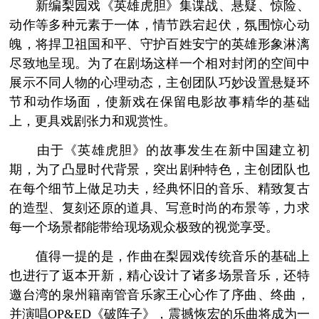
新编梨园戏《英雄虎胆》集谍战、悬疑、惊险、
动作等多种元素于一体，情节跌宕起伏，氛围惊心动
魄，将捍卫祖国和平、守护百姓安宁的英雄形象淋漓
尽致地呈现。为了在剧场这样一个相对封闭的空间中
展示不同人物的心理动态，主创团队巧妙设置悬疑环
节和动作场面，使新戏在保留电影故事精华的基础
上，更具戏剧张力和观赏性。
由于《英雄虎胆》的故事发生在新中国建立初
期，为了凸显时代背景，突出剧种特色，主创团队也
在每个细节上做足功夫，经典怀旧的音乐、精致复古
的造型、复刻还原的道具、写意时尚的布景等，力求
每一个场景都能带给现场观众极致的视觉享受。
值得一提的是，作曲在梨园戏传统音乐的基础上
也进行了返本开新，精心设计了诸多场景音乐，还特
邀台湾的泉州籍南管音乐家王心心作了序曲、终曲，
并演唱OP&ED《破阵子》，震撼恢宏的乐曲将成为一