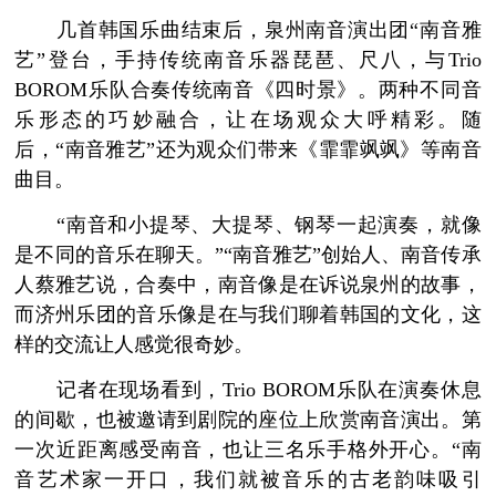
几首韩国乐曲结束后，泉州南音演出团“南音雅
艺”登台，手持传统南音乐器琵琶、尺八，与Trio
BOROM乐队合奏传统南音《四时景》。两种不同音
乐形态的巧妙融合，让在场观众大呼精彩。随
后，“南音雅艺”还为观众们带来《霏霏飒飒》等南音
曲目。
“南音和小提琴、大提琴、钢琴一起演奏，就像
是不同的音乐在聊天。”“南音雅艺”创始人、南音传承
人蔡雅艺说，合奏中，南音像是在诉说泉州的故事，
而济州乐团的音乐像是在与我们聊着韩国的文化，这
样的交流让人感觉很奇妙。
记者在现场看到，Trio BOROM乐队在演奏休息
的间歇，也被邀请到剧院的座位上欣赏南音演出。第
一次近距离感受南音，也让三名乐手格外开心。“南
音艺术家一开口，我们就被音乐的古老韵味吸引