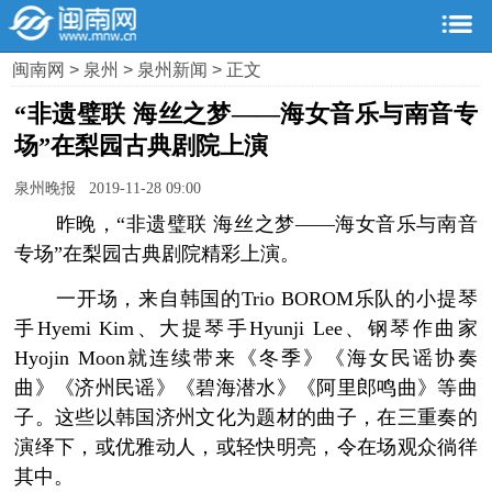
闽南网
>
泉州
>
泉州新闻
> 正文
“非遗璧联 海丝之梦——海女音乐与南音专
场”在梨园古典剧院上演
泉州晚报 2019-11-28 09:00
昨晚，“非遗璧联 海丝之梦——海女音乐与南音
专场”在梨园古典剧院精彩上演。
一开场，来自韩国的Trio BOROM乐队的小提琴
手Hyemi Kim、大提琴手Hyunji Lee、钢琴作曲家
Hyojin Moon就连续带来《冬季》《海女民谣协奏
曲》《济州民谣》《碧海潜水》《阿里郎鸣曲》等曲
子。这些以韩国济州文化为题材的曲子，在三重奏的
演绎下，或优雅动人，或轻快明亮，令在场观众徜徉
其中。