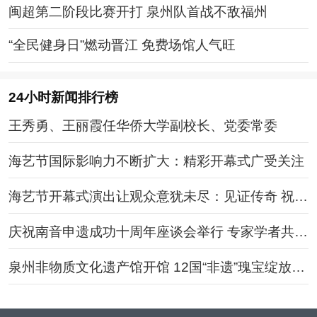
闽超第二阶段比赛开打 泉州队首战不敌福州
“全民健身日”燃动晋江 免费场馆人气旺
24小时新闻排行榜
王秀勇、王丽霞任华侨大学副校长、党委常委
海艺节国际影响力不断扩大：精彩开幕式广受关注
海艺节开幕式演出让观众意犹未尽：见证传奇 祝福
泉州
庆祝南音申遗成功十周年座谈会举行 专家学者共交
流
泉州非物质文化遗产馆开馆 12国“非遗”瑰宝绽放光
华