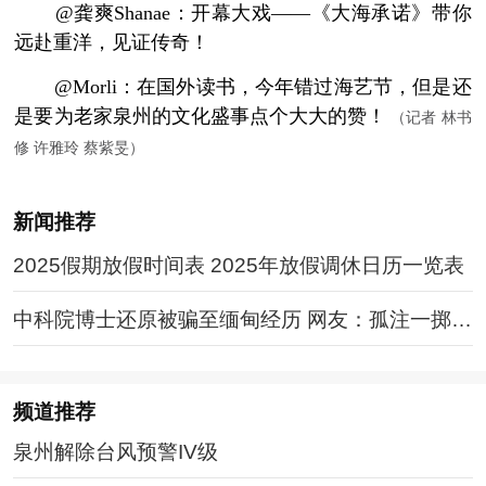
@龚爽Shanae：开幕大戏——《大海承诺》带你
远赴重洋，见证传奇！
@Morli：在国外读书，今年错过海艺节，但是还
是要为老家泉州的文化盛事点个大大的赞！
（记者 林书
修 许雅玲 蔡紫旻）
新闻推荐
2025假期放假时间表 2025年放假调休日历一览表
中科院博士还原被骗至缅甸经历 网友：孤注一掷现
实版
频道
推荐
泉州解除台风预警IV级