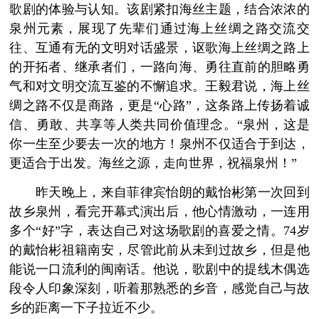
歌剧的体验与认知。该剧紧扣海丝主题，结合浓浓的
泉州元素，展现了先辈们通过海上丝绸之路交流交
往、互通有无的文明对话盛景，讴歌海上丝绸之路上
的开拓者、继承者们，一路向海、勇往直前的胆略勇
气和对文明交流互鉴的不懈追求。王毅君说，海上丝
绸之路不仅是商路，更是“心路”，这条路上传扬着诚
信、勇敢、共享等人类共同价值理念。“泉州，这是
你一生至少要去一次的地方！泉州不仅适合于到达，
更适合于出发。海丝之源，走向世界，祝福泉州！”
昨天晚上，来自菲律宾怡朗的戴怡彬第一次回到
故乡泉州，看完开幕式演出后，他心情激动，一连用
多个“好”字，表达自己对这场歌剧的喜爱之情。74岁
的戴怡彬祖籍南安，尽管此前从未到过故乡，但是他
能说一口流利的闽南话。他说，歌剧中的提线木偶选
段令人印象深刻，听着那熟悉的乡音，感觉自己与故
乡的距离一下子拉近不少。