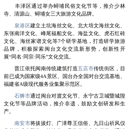
丰泽区通过举办蟳埔民俗文化节等，推介少林
寺、清源山、蟳埔女三大旅游文化品牌。
泉港区
建立土坑海丝文化、北大培文海丝文化、
东张南洋文化、峰尾福船文化、海盐文化、虎石红砖
文化、海丝家谱文化等7个研学基地，打造研学旅游
品牌，积极探索闽台文化交流新形势，创新性开
展“同名·同宗·同乐”文化交流。
晋江依托闽南传统建筑打造
五店市
传统街区，目
前已成为国家级4A景区、国台办全国对台交流基地、
福建省A级现代服务业集聚示范区。
石狮市
通过闽台对渡文化节、永宁古卫城暨城隍
文化节等品牌活动，推介非遗，鼓励文创研发和生
产。
南安市
将拔拔灯、广泽尊王信俗、九日山祈风仪