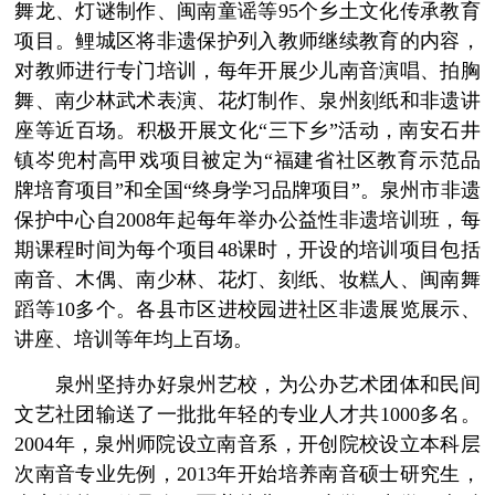
舞龙、灯谜制作、闽南童谣等95个乡土文化传承教育
项目。鲤城区将非遗保护列入教师继续教育的内容，
对教师进行专门培训，每年开展少儿南音演唱、拍胸
舞、南少林武术表演、花灯制作、泉州刻纸和非遗讲
座等近百场。积极开展文化“三下乡”活动，南安石井
镇岑兜村高甲戏项目被定为“福建省社区教育示范品
牌培育项目”和全国“终身学习品牌项目”。泉州市非遗
保护中心自2008年起每年举办公益性非遗培训班，每
期课程时间为每个项目48课时，开设的培训项目包括
南音、木偶、南少林、花灯、刻纸、妆糕人、闽南舞
蹈等10多个。各县市区进校园进社区非遗展览展示、
讲座、培训等年均上百场。
泉州坚持办好泉州艺校，为公办艺术团体和民间
文艺社团输送了一批批年轻的专业人才共1000多名。
2004年，泉州师院设立南音系，开创院校设立本科层
次南音专业先例，2013年开始培养南音硕士研究生，