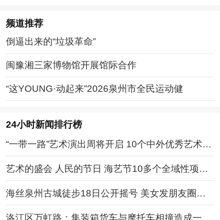
频道
推荐
倒逼出来的“垃圾革命”
闽豫湘三家博物馆开展馆际合作
“这YOUNG·动起来”2026泉州市全民运动健
24小时新闻排行榜
“一带一路”艺术演出周将开启 10个中外优秀艺术团
献艺
艺术的盛会 人民的节日 海艺节10多个全域性项目
异彩纷呈
海丝泉州古城徒步18日公开摇号 美女发朋友圈：
摇到号就嫁给你
洛江区万虹路：集装箱货车与摩托车相撞造成一死