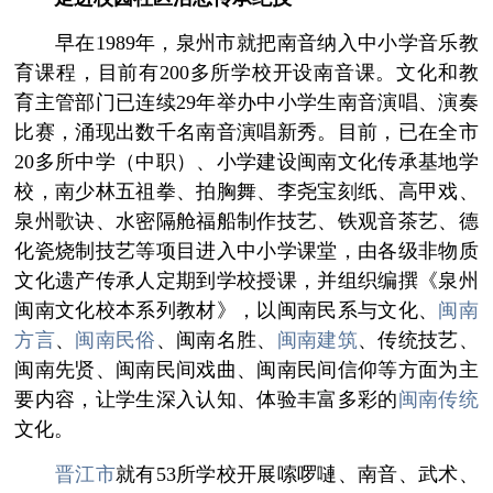
早在1989年，泉州市就把南音纳入中小学音乐教
育课程，目前有200多所学校开设南音课。文化和教
育主管部门已连续29年举办中小学生南音演唱、演奏
比赛，涌现出数千名南音演唱新秀。目前，已在全市
20多所中学（中职）、小学建设闽南文化传承基地学
校，南少林五祖拳、拍胸舞、李尧宝刻纸、高甲戏、
泉州歌诀、水密隔舱福船制作技艺、铁观音茶艺、德
化瓷烧制技艺等项目进入中小学课堂，由各级非物质
文化遗产传承人定期到学校授课，并组织编撰《泉州
闽南文化校本系列教材》，以闽南民系与文化、
闽南
方言
、
闽南民俗
、闽南名胜、
闽南建筑
、传统技艺、
闽南先贤、闽南民间戏曲、闽南民间信仰等方面为主
要内容，让学生深入认知、体验丰富多彩的
闽南传统
文化。
晋江市
就有53所学校开展嗦啰嗹、南音、武术、