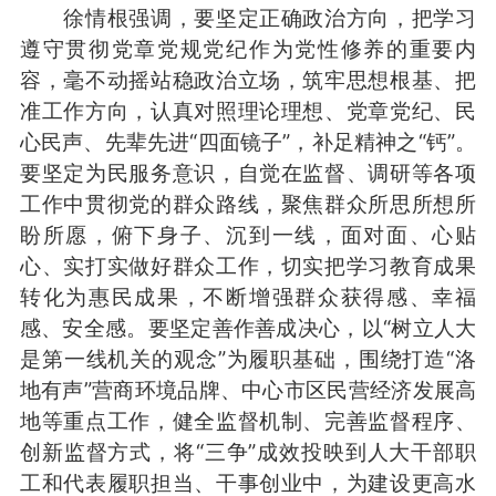
徐情根强调，要坚定正确政治方向，把学习
遵守贯彻党章党规党纪作为党性修养的重要内
容，毫不动摇站稳政治立场，筑牢思想根基、把
准工作方向，认真对照理论理想、党章党纪、民
心民声、先辈先进“四面镜子”，补足精神之“钙”。
要坚定为民服务意识，自觉在监督、调研等各项
工作中贯彻党的群众路线，聚焦群众所思所想所
盼所愿，俯下身子、沉到一线，面对面、心贴
心、实打实做好群众工作，切实把学习教育成果
转化为惠民成果，不断增强群众获得感、幸福
感、安全感。要坚定善作善成决心，以“树立人大
是第一线机关的观念”为履职基础，围绕打造“洛
地有声”营商环境品牌、中心市区民营经济发展高
地等重点工作，健全监督机制、完善监督程序、
创新监督方式，将“三争”成效投映到人大干部职
工和代表履职担当、干事创业中，为建设更高水