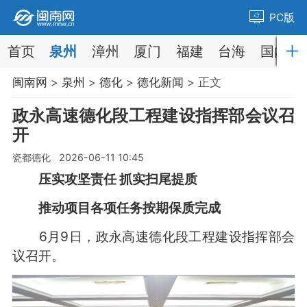
PC版
首页
泉州
漳州
厦门
福建
台海
国内
闽南网
>
泉州
>
德化
>
德化新闻
> 正文
政永高速德化段工程建设指挥部会议召
开
瓷都德化 2026-06-11 10:45
压实攻坚责任 抓实扫尾提质
推动项目各项任务按期保质完成
6月9日，政永高速德化段工程建设指挥部会
议召开。