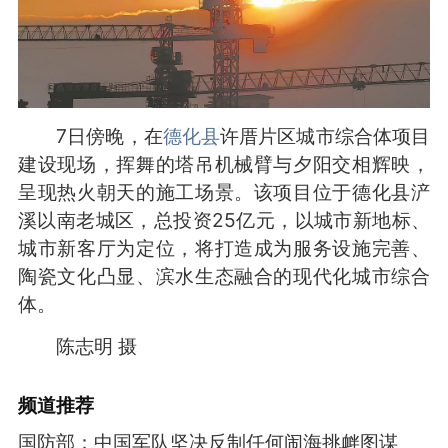
7日傍晚，在
德化县
许厝片区城市综合体项目
建设现场，挥舞的塔吊机械臂与夕阳交相辉映，
呈现热火朝天的施工场景。该项目位于德化县浐
溪以南老城区，总投资25亿元，以城市新地标、
城市新客厅为定位，将打造成为服务设施完善、
陶瓷文化凸显、滨水生态融合的现代化城市综合
体。
陈志明 摄
频道
推荐
国防部：中国军队坚决反制任何闹海挑衅图谋