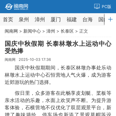
PC版
首页
泉州
漳州
厦门
福建
台海
国内
闽南网
>
新闻中心
>
漳州
>
长泰区
> 正文
国庆中秋假期 长泰林墩水上运动中心
受热捧
闽南网 2025-10-03 17:36
国庆中秋假期期间，长泰区林墩办事处乐动
林墩水上运动中心石恒营地人气火爆，成为游客
近郊游玩的热门选择。
假日里，众多游客在此畅享皮划艇、桨板等
亲水活动的乐趣，水面上欢笑声不断。为提升游
客体验，石横营地不仅优化了双层观景平台，新
增了趣味墙绘，停车场也新添了景观草帽等设