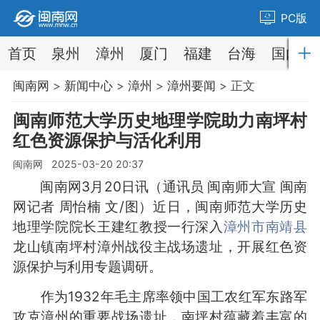
PC版
首页
泉州
漳州
厦门
福建
台海
国内
闽南网
>
新闻中心
>
漳州
>
漳州要闻
> 正文
闽南师范大学历史地理学院助力南坪村
红色资源保护与活化利用
闽南网 2025-03-20 20:37
闽南网3月20日讯（通讯员 闽南师大宣 闽南
网记者 周怡楠 文/图）近日，闽南师范大学历史
地理学院院长王建红教授一行深入
漳州市
南靖县
龙山镇南坪村漳州战役主战场遗址，开展红色资
源保护与利用专题调研。
作为1932年毛主席率领中国工农红军东路军
攻克漳州的重要战场遗址，南坪村蕴藏着丰富的