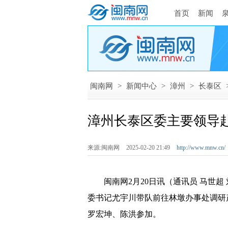
首页
新闻
闽南网
>
新闻中心
>
漳州
>
长泰区
漳州长泰区委主要领导
来源:闽南网
2025-02-20 21:49
http://www.mnw.cn/
闽南网2月20日讯（通讯员 马世超 刘
委书记尤宇川带队前往林墩办事处调研
罗宏坤、陈洪参加。