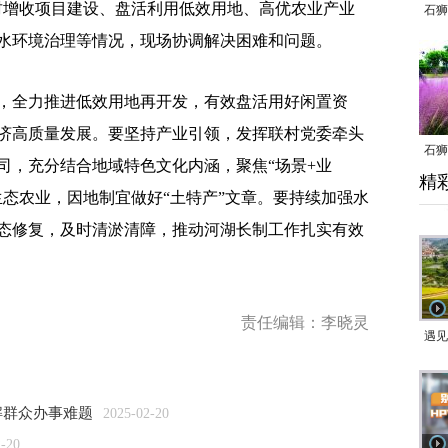
财增收项目建设、盘活利用低效用地、高优农业产业
石狮
水环境治理等情况，现场协调解决困难和问题。
全力推进低效用地再开发，有效盘活用好闲置资
济高质量发展。要坚持产业引领，发挥联村党委牵头
石狮
司，充分结合地域特色文化内涵，聚焦“场景+业
精
乱子
生态农业，因地制宜做好“土特产”文章。要持续加强水
态修复，及时清淤清障，推动河湖长制工作扎实有效
责任编辑：李晓灵
遇见
解群众办事难题
2025-02-20
2-20