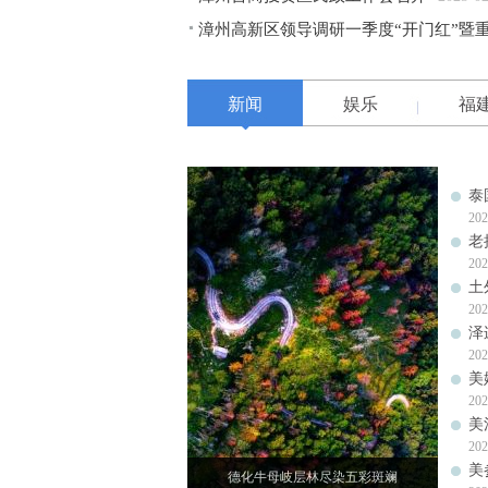
漳州高新区领导调研一季度“开门红”暨
新闻
娱乐
福
泰
202
老
202
土
202
泽
202
美
202
美
202
美
德化牛母岐层林尽染五彩斑斓