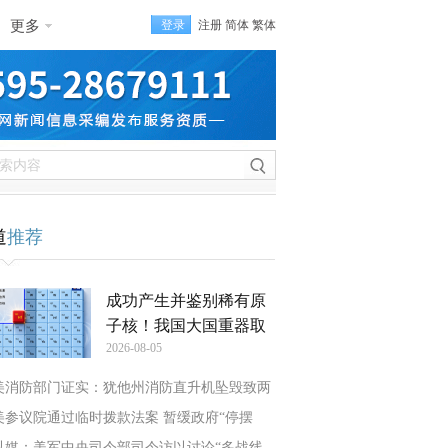
更多
登录
注册
简体
繁体
道
推荐
成功产生并鉴别稀有原
子核！我国大国重器取
2026-08-05
美消防部门证实：犹他州消防直升机坠毁致两
美参议院通过临时拨款法案 暂缓政府“停摆
以媒：美军中央司令部司令访以讨论“多战线