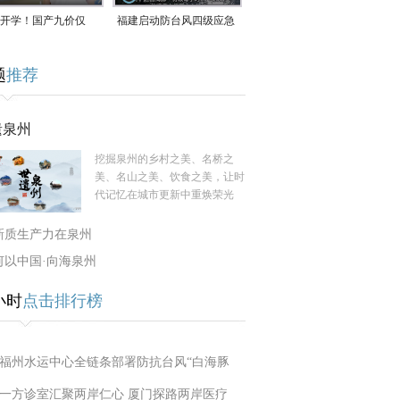
开学！国产九价仅
福建启动防台风四级应急
9.5元/针，HPV疫苗抓
响应！台风“白海豚”将于
题
推荐
9日在长江口至福建北部
一带沿海登陆
遗泉州
挖掘泉州的乡村之美、名桥之
美、名山之美、饮食之美，让时
代记忆在城市更新中重焕荣光
新质生产力在泉州
何以中国·向海泉州
小时
点击排行榜
福州水运中心全链条部署防抗台风“白海豚
一方诊室汇聚两岸仁心 厦门探路两岸医疗