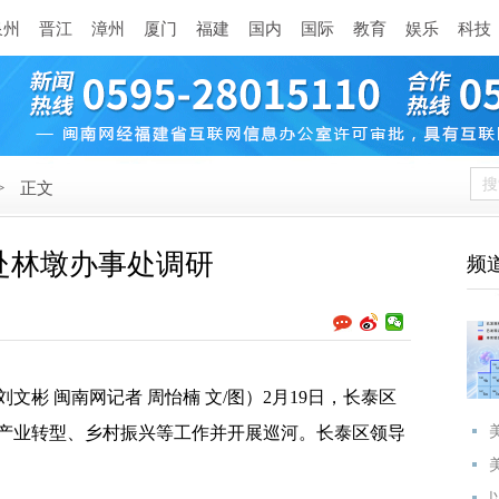
泉州
晋江
漳州
厦门
福建
国内
国际
教育
娱乐
科技
>
正文
赴林墩办事处调研
频
文彬 闽南网记者 周怡楠 文/图）2月19日，长泰区
产业转型、乡村振兴等工作并开展巡河。长泰区领导