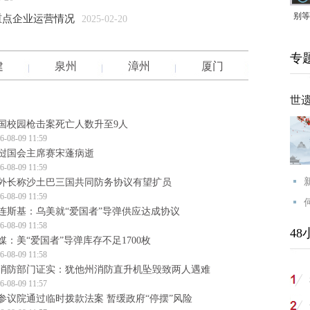
别等
重点企业运营情况
2025-02-20
24
专
紧打
建
泉州
漳州
厦门
世
国校园枪击案死亡人数升至9人
6-08-09 11:59
挝国会主席赛宋蓬病逝
6-08-09 11:59
外长称沙土巴三国共同防务协议有望扩员
6-08-09 11:59
连斯基：乌美就“爱国者”导弹供应达成协议
6-08-09 11:58
48
媒：美“爱国者”导弹库存不足1700枚
6-08-09 11:58
消防部门证实：犹他州消防直升机坠毁致两人遇难
6-08-09 11:57
参议院通过临时拨款法案 暂缓政府“停摆”风险