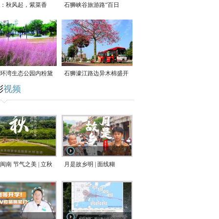
：秋风起，紫菜香
石狮峡谷旅游路“百日
草”争相斗艳
环湾生态公园内粉黛
石狮濠江路边异木棉盛开
彩
视频
草盛放
闽南 节气之美 | 立秋
月是故乡明 | 面线糊