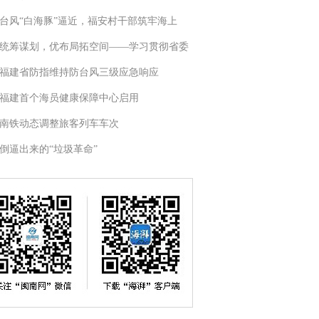
台风“白海豚”逼近，福安村干部筑牢海上
统筹谋划，优布局拓空间——学习贯彻省委
福建省防指维持防台风三级应急响应
福建首个海员健康保障中心启用
南铁动态调整旅客列车车次
倒逼出来的“垃圾革命”