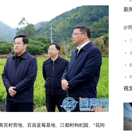
新
@
视
宫村营地、百亩蓝莓基地、江都村枸杞园、“花间·