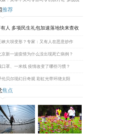
闻
推荐
所有人 多项民生礼包加速落地快来查收
三峡大坝变形？专家：又有人在恶意炒作
北京新一波疫情为什么没出现死亡病例？
戴口罩、一米线 疫情改变了哪些习惯？
呼伦贝尔现幻日奇观 彩虹光带环绕太阳
觉
焦点