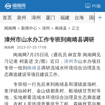
PC版
首页
泉州
漳州
厦门
福建
台海
国内
闽南网
>
新闻中心
>
漳州
>
南靖县
> 正文
漳州市山水办工作专班到南靖县调研
闽南网 2023-07-25 17:06
闽南网7月25日讯（通讯员 林宜章 闽南网见
习记者 柯嘉进 文/图）近日，
漳州市
山水办项目
专班一组到
南靖县
调研流域水环境综合治理及生
态廊道建设等项目建设工作。
专班组一行先后来到南靖县和溪镇坂场村、
奎洋镇仙岭村、金山镇都美村、船场镇甘芳村等
地，实地察看流域水环境综合治理及生态廊道建
设、农村人居环境质量提升工程、森林抚育与脆