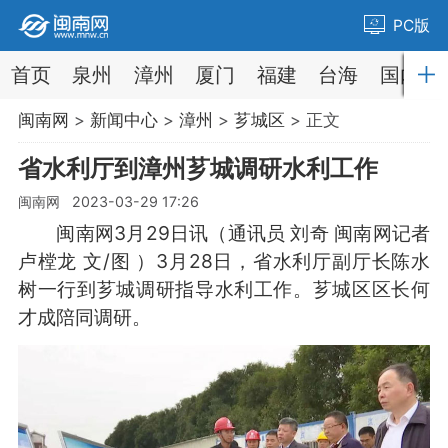
PC版
首页
泉州
漳州
厦门
福建
台海
国内
闽南网
>
新闻中心
>
漳州
>
芗城区
> 正文
省水利厅到漳州芗城调研水利工作
闽南网 2023-03-29 17:26
闽南网3月29日讯（通讯员 刘奇 闽南网记者
卢樘龙 文/图 ）3月28日，省水利厅副厅长陈水
树一行到芗城调研指导水利工作。芗城区区长何
才成陪同调研。