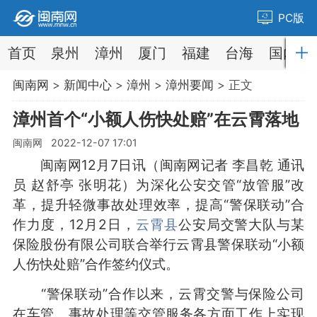
PC版
首页
泉州
漳州
厦门
福建
台海
国内
闽南网
>
新闻中心
>
漳州
>
漳州要闻
> 正文
漳州首个“小额人伤快处赔”在云霄落地
闽南网 2022-12-07 17:01
闽南网12月7日讯（闽南网记者 李昌乾 通讯
员 赵舒亭 张明花）为深化公安交管“放管服”改
革，提升轻微事故处理效率，提高“警保联动”合
作力度，12月2日，
云霄县
公安局交警大队与某
保险股份有限公司联合举行云霄县警保联动“小额
人伤快处赔”合作签约仪式。
“警保联动”合作以来，云霄交警与保险公司
在车管、事故处理等交管服务各方面工作上实现