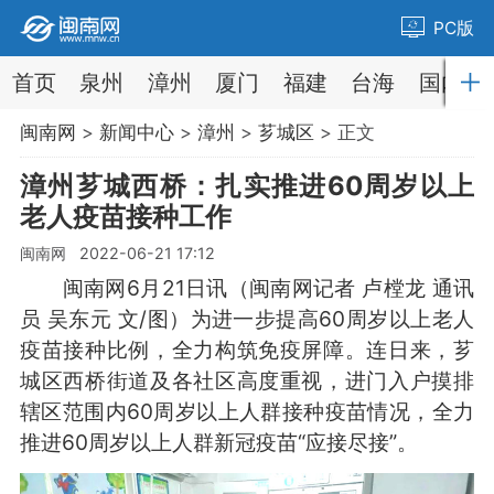
PC版
首页
泉州
漳州
厦门
福建
台海
国内
闽南网
>
新闻中心
>
漳州
>
芗城区
> 正文
漳州芗城西桥：扎实推进60周岁以上
老人疫苗接种工作
闽南网 2022-06-21 17:12
闽南网6月21日讯（闽南网记者 卢樘龙 通讯
员 吴东元 文/图）为进一步提高60周岁以上老人
疫苗接种比例，全力构筑免疫屏障。连日来，芗
城区西桥街道及各社区高度重视，进门入户摸排
辖区范围内60周岁以上人群接种疫苗情况，全力
推进60周岁以上人群新冠疫苗“应接尽接”。