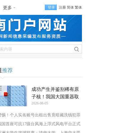
更多
登录
注册
简体
繁体
道
推荐
成功产生并鉴别稀有原
子核！我国大国重器取
2026-08-05
警惕！个人实名账号出租出售竟暗藏洗钱犯罪
我国首座可抗17级台风海上浮式风电平台正式
亚洲大学生篮球联赛：清华大学、上海交大晋