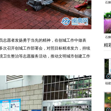
石狮
石狮
员志愿者发扬勇于当先的精神，在创城工作中做表
精
乱子
多次召开创城工作部署会，对照目标精准发力，持续
境卫生整治等志愿服务活动，推动文明城市创建工作
福建
响应
9日
一带