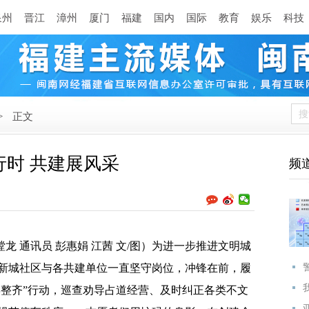
泉州
晋江
漳州
厦门
福建
国内
国际
教育
娱乐
科技
>
正文
时 共建展风采
频
龙 通讯员 彭惠娟 江茜 文/图）为进一步推进文明城
新城社区与各共建单位一直坚守岗位，冲锋在前，履
摆整齐”行动，巡查劝导占道经营、及时纠正各类不文