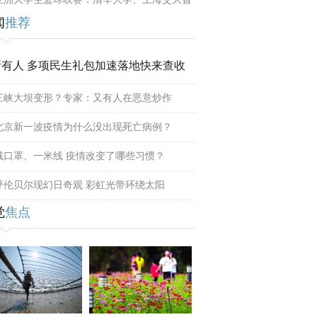
闻
推荐
所有人 多项民生礼包加速落地快来查收
三峡大坝变形？专家：又有人在恶意炒作
北京新一波疫情为什么没出现死亡病例？
戴口罩、一米线 疫情改变了哪些习惯？
呼伦贝尔现幻日奇观 彩虹光带环绕太阳
觉
焦点