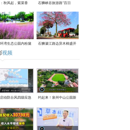
：秋风起，紫菜香
石狮峡谷旅游路“百日
草”争相斗艳
环湾生态公园内粉黛
石狮濠江路边异木棉盛开
彩
视频
草盛放
启动防台风四级应急
约起来！泉州中山公园新
！台风“白海豚”将于
跑道正式开放！
在长江口至福建北部
沿海登陆