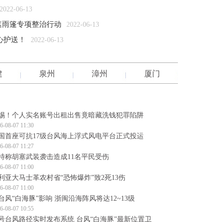
2022-06-13
遮雨篷专项整治行动
2022-06-13
心护送！
2022-06-13
建
泉州
漳州
厦门
惕！个人实名账号出租出售竟暗藏洗钱犯罪陷阱
6-08-07 11:30
国首座可抗17级台风海上浮式风电平台正式投运
6-08-07 11:27
特称胡塞武装袭击造成11名平民受伤
6-08-07 11:00
利亚大马士革农村省“恐怖爆炸”致2死13伤
6-08-07 11:00
台风“白海豚”影响 浙闽沿海阵风将达12~13级
6-08-07 10:55
3号台风路径实时发布系统 台风“白海豚”最新位置卫