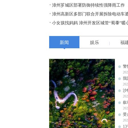
漳州芗城区部署防御持续性强降雨工作
漳州高新区多部门联合开展拆除电动车
小女孩找妈妈 漳州开发区城管“蜀黍”暖
新闻
娱乐
福
警
202
我
202
沙
202
叙
202
受
202
1