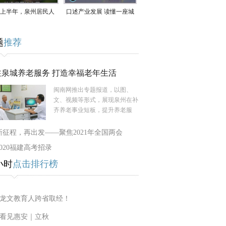
上半年，泉州居民人
口述产业发展 读懂一座城
支配收入公布！
｜赖南生：42岁白手起
题
推荐
家，率先研发草本卫生巾
注泉城养老服务 打造幸福老年生活
闽南网推出专题报道，以图、
文、视频等形式，展现泉州在补
齐养老事业短板，提升养老服
新征程，再出发——聚焦2021年全国两会
2020福建高考招录
小时
点击排行榜
龙文教育人跨省取经！
看见惠安｜立秋