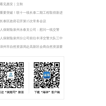
看见惠安｜立秋
重要突破！联十一线长泰二期工程取得新进
长泰区政府召开第15次常务会议
人保财险泉州永春支公司：慰问一线交警
人保财险泉州分公司前往丰泽交警大队三中
漳州市自然资源局赴高新区会商自然资源要