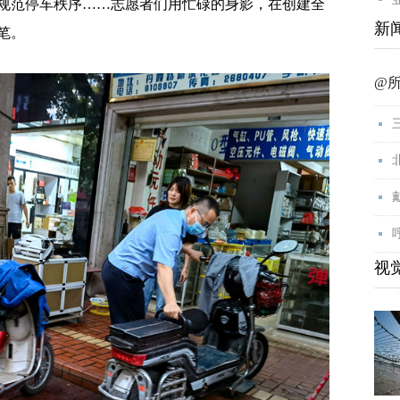
规范停车秩序……志愿者们用忙碌的身影，在创建全
新
笔。
@
视