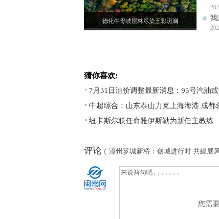
202
我
德化牛母岐层林尽染五彩斑斓
202
猜你喜欢:
7月31日油价调整最新消息：95号汽油或
中超综合：山东泰山力克上海海港 成都
纽卡斯尔联任命雅伊斯勒为新任主教练
评论
(
漳州芗城新桥：创城进行时 共建展
您需