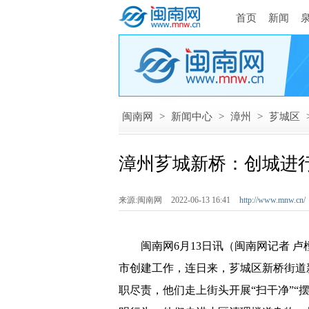
首页
新闻
闽南网
>
新闻中心
>
漳州
>
芗城区
漳州芗城新桥：创城进行
来源:闽南网
2022-06-13 16:41
http://www.mnw.cn/
闽南网6月13日讯（闽南网记者 卢樘
市创建工作，连日来，芗城区新桥街道
职尽责，他们走上街头开展“扫干净”“