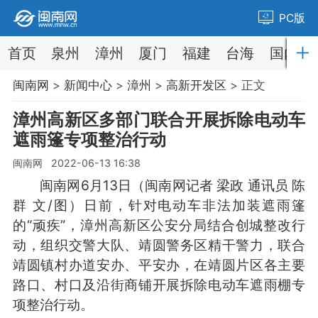
PC版
首页
泉州
漳州
厦门
福建
台海
国内
闽南网
>
新闻中心
>
漳州
>
高新开发区
> 正文
漳州高新区多部门联合开展拆除电动车
遮雨篷专项整治行动
闽南网 2022-06-13 16:38
闽南网6月13日（闽南网记者 梁政 通讯员 陈
群 文/图）日前，针对电动车非法加装遮雨篷
的“顽疾”，漳州高新区公安分局结合创城整改行
动，组织交警大队、靖圆警务区精干警力，联合
靖圆镇村办道安办、平安办，在靖圆片区各主要
路口、村口及沿街商铺开展拆除电动车遮雨棚专
项整治行动。