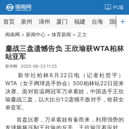
PC版
首页
泉州
漳州
厦门
福建
台海
国内
闽南网
>
新闻中心
>
体育新闻
> 正文
鏖战三盘遗憾告负 王欣瑜获WTA柏林
站亚军
新华网 2025-06-23 11:25
新华社柏林6月22日电（记者杜哲宇）
WTA（女子网球选手协会）500柏林站22日迎来
决赛。面对前温网冠军万卓索娃，中国选手王欣
瑜鏖战三盘，以大比分1:2遗憾不敌对手，收获女
单亚军。
首盘比赛，万卓索娃有备而来，利用强势的
发球频频压制王欣瑜的反手。王欣瑜沉着应对，