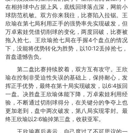
在相持球中占据上风，底线回球落点深，网前小
球防范机敏。双方你来我往，比赛陷入拉锯。王
欣瑜在第七局利用正手的强势率先实现破发，但
万卓索娃凭借切削球的变化，两度回破，比赛被
拖入抢七。王欣瑜抢七局在手握4个盘点的情况
下，没能将优势转化为胜势，以10:12丢掉抢七，
首盘遗憾告负。
第二盘比赛持续胶着，双方互有攻守。王欣
瑜在控制非受迫性失误的基础上，保持耐心，发
挥正手优势，最终在第十局实现破发，以6:4扳回
一盘。决胜盘王欣瑜体能下降，万卓索娃利用经
验，不断通过切削球得分，在关键分的争夺上也
更加老到，盘中两次破发，第八局实现零封。最
终王欣瑜以2:6输掉第三盘，收获亚军。
王欣瑜赛后表示，自己度过了不可思议的一