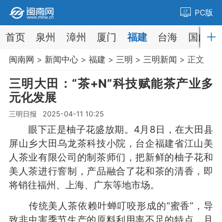
PC版
首页
泉州
漳州
厦门
福建
台海
国内
闽南网
>
新闻中心
>
福建
>
三明
>
三明新闻
> 正文
三明大田：“茶+N”科技赋能茶产业多
元化发展
三明日报 2025-04-11 10:25
眼下正是柚子花盛放期。4月8日，在大田县
屏山乡大田乌龙茶科技小院，台企福建省江山美
人茶业有限公司的制茶师们，把新鲜的柚子花和
美人茶进行窨制，产品融合了花和茶的清香，即
将销往福州、上海、广东等地市场。
传统美人茶依赖叶蝉叮咬形成的“蜜香”，导
致非虫害季节生产的原料利用率不足的特点，且