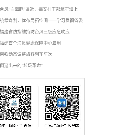
台风“白海豚”逼近，福安村干部筑牢海上
统筹谋划，优布局拓空间——学习贯彻省委
福建省防指维持防台风三级应急响应
福建首个海员健康保障中心启用
南铁动态调整旅客列车车次
倒逼出来的“垃圾革命”