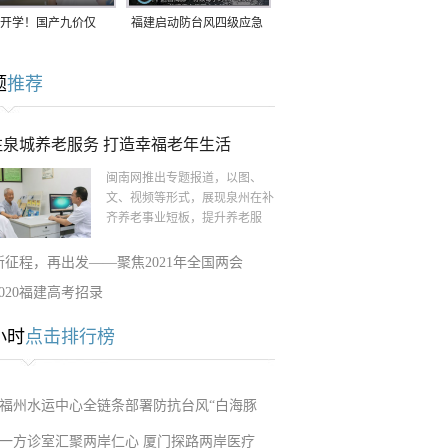
开学！国产九价仅
福建启动防台风四级应急
9.5元/针，HPV疫苗抓
响应！台风“白海豚”将于
题
推荐
9日在长江口至福建北部
一带沿海登陆
注泉城养老服务 打造幸福老年生活
闽南网推出专题报道，以图、
文、视频等形式，展现泉州在补
齐养老事业短板，提升养老服
新征程，再出发——聚焦2021年全国两会
2020福建高考招录
小时
点击排行榜
福州水运中心全链条部署防抗台风“白海豚
一方诊室汇聚两岸仁心 厦门探路两岸医疗