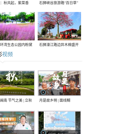
：秋风起，紫菜香
石狮峡谷旅游路“百日草”
争相斗艳
环湾生态公园内粉黛
石狮濠江路边异木棉盛开
彩
视频
草盛放
闽南 节气之美 | 立秋
月是故乡明 | 面线糊