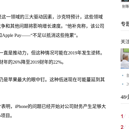
别等
24
 Care是这一领域的三大驱动因素，沙克特预计，这些领域
专
紧打
竞争和其他问题将影响增长速度。”他补充称，该公司
Apple Pay——“不足以抵消这些拖累”。
关
是推动力，但这种情况可能在2019年发生逆转。
年的26%降至2019财年的22%。
是苹果最大的眼中钉。这种低迷现在可能蔓延到其
48
表明，iPhone的问题已经开始对公司财务产生足够大
心项目。