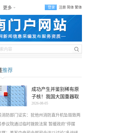
更多
登录
注册
简体
繁体
道
推荐
成功产生并鉴别稀有原
子核！我国大国重器取
2026-08-05
美消防部门证实：犹他州消防直升机坠毁致两
美参议院通过临时拨款法案 暂缓政府“停摆
以媒：美军中央司令部司令访以讨论“多战线