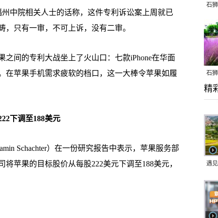
石狮
福州中院相关人士的话称，这件专利诉讼案上周就已
畴，只有一审，不可上诉，没有二审。
间的专利大战坐上了火山口：七款iPhone在华面
。在苹果手机需求疲软的档口，这一大棒令苹果如履
石狮
精
乱子
2下调至188美元
n Schachter）在一份研究报告中表示，苹果服务部
司将苹果的目标股价从每股222美元下调至188美元，
遇见