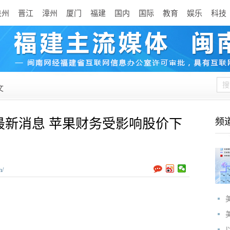
泉州
晋江
漳州
厦门
福建
国内
国际
教育
娱乐
科技
文
最新消息 苹果财务受影响股价下
频
n/