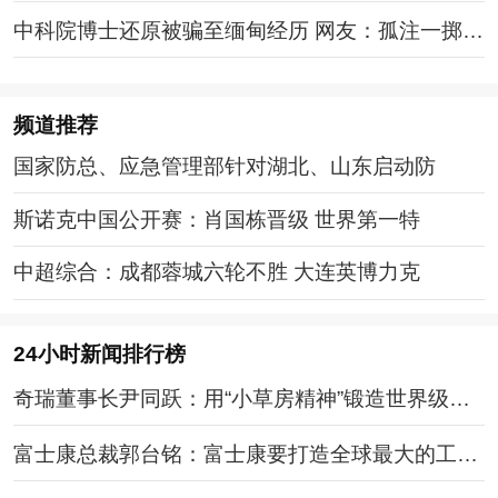
中科院博士还原被骗至缅甸经历 网友：孤注一掷现
实版
频道
推荐
国家防总、应急管理部针对湖北、山东启动防
斯诺克中国公开赛：肖国栋晋级 世界第一特
中超综合：成都蓉城六轮不胜 大连英博力克
24小时新闻排行榜
奇瑞董事长尹同跃：用“小草房精神”锻造世界级中
国汽车品牌
富士康总裁郭台铭：富士康要打造全球最大的工业
互联网