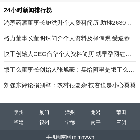
24小时新闻排行榜
鸿茅药酒董事长鲍洪升个人资料简历 助推2630条
违法广告
格力董事长董明珠简介个人资料及择偶观 受邀参加
博鳌论坛
快手创始人CEO宿华个人资料简历 就早孕网红进
行道歉原文
饿了么董事长创始人张旭豪：卖给阿里是饿了么最
好的选择
刘强东评论捐别墅：农村很复杂 扶贫也是小心翼翼
泉州
厦门
漳州
龙岩
莆田
福建
福州
宁德
南平
三明
手机闽南网 m.mnw.cn