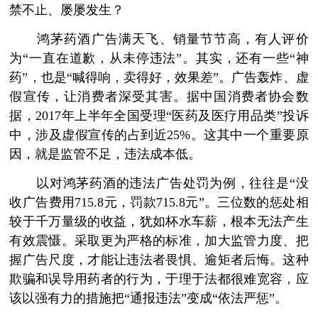
禁不止、屡屡发生？
鸿茅药酒广告满天飞、销量节节高，有人评价
为“一直在道歉，从未停违法”。其实，还有一些“神
药”，也是“喊得响，卖得好，效果差”。广告轰炸、虚
假宣传，让消费者深受其害。据中国消费者协会数
据，2017年上半年全国受理“医药及医疗用品类”投诉
中，涉及虚假宣传的占到近25%。这其中一个重要原
因，就是监管不足，违法成本低。
以对鸿茅药酒的违法广告处罚为例，往往是“没
收广告费用715.8元，罚款715.8元”。三位数的惩处相
较于千万量级的收益，犹如杯水车薪，根本无法产生
有效震慑。采取更为严格的标准，加大监管力度、把
握广告尺度，才能让违法者畏惧、逾矩者后悔。这种
欺骗和误导用药者的行为，于理于法都很难宽容，应
该以强有力的措施把“通报违法”变成“依法严惩”。