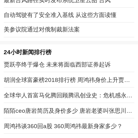
最新台风路径实时发布系统卫星云图 台风“
自动驾驶有了安全准入基线 从这些方面读懂
美参议院通过对俄制裁新法案
24小时新闻排行榜
贾跃亭终于爆仓 未来将面临西部证券起诉
胡润全球富豪榜2018排行榜 周鸿祎身价上升贾跃
亭未上榜
全球华人首富马化腾回顾腾讯创业史：危机感永远
存在
陌陌ceo唐岩简历及身价多少 唐岩老婆叫张思川
吗？
周鸿祎谈360回a股 360周鸿祎最新身家多少？