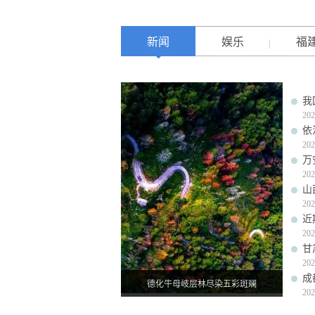
新闻
娱乐
福
我
202
依
202
万
202
山
202
近
202
甘
202
成
德化牛母岐层林尽染五彩斑斓
202