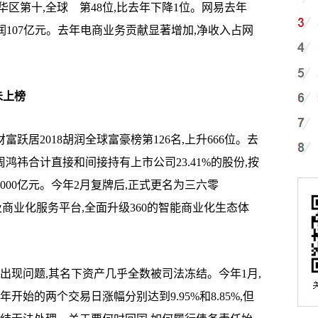
华区第十,全球 第48位,比去年下降1位。网易去年
利润107亿元。去年电商业务贡献显著增加,净收入占网
未上榜
跃居2018胡润全球富豪榜第126名,上升666位。去
周鸿祎合计直接和间接持有上市公司23.41%的股份,按
3000亿元。今年2月复牌后,正式更名为三六零
息流及商业化服务平台,全面升级360的智能商业化生态体
现问题,其名下资产几乎全数被司法冻结。今年1月,
开始的两个交易日涨幅分别达到9.95%和8.85%,但