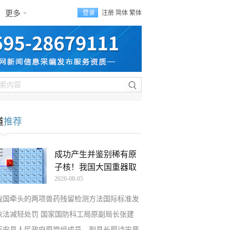
更多
登录
注册
简体
繁体
道
推荐
成功产生并鉴别稀有原
子核！我国大国重器取
2026-08-05
我国牵头的两项兽药残留检测方法国际标准发
依法减轻处罚 国家国防科工局原副局长张建
万安县人民政府原党组成员、副县长郭诗宙严