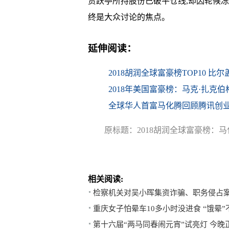
贾跃亭所持股份已破平仓线,却因轮候
终是大众讨论的焦点。
延伸阅读：
2018胡润全球富豪榜TOP10 
2018年美国富豪榜：马克·扎克
全球华人首富马化腾回顾腾讯创
原标题：2018胡润全球富豪榜：
相关阅读:
检察机关对吴小晖集资诈骗、职务侵占
重庆女子怕晕车10多小时没进食 “饿晕”
第十六届“两马同春闹元宵”试亮灯 今晚