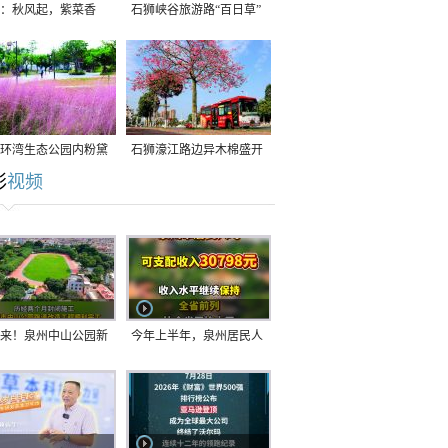
：秋风起，紫菜香
石狮峡谷旅游路“百日草”
争相斗艳
环湾生态公园内粉黛
石狮濠江路边异木棉盛开
彩
视频
草盛放
来！泉州中山公园新
今年上半年，泉州居民人
正式开放！
均可支配收入公布！