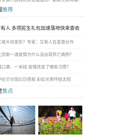
闻
推荐
所有人 多项民生礼包加速落地快来查收
三峡大坝变形？专家：又有人在恶意炒作
北京新一波疫情为什么没出现死亡病例？
戴口罩、一米线 疫情改变了哪些习惯？
呼伦贝尔现幻日奇观 彩虹光带环绕太阳
觉
焦点