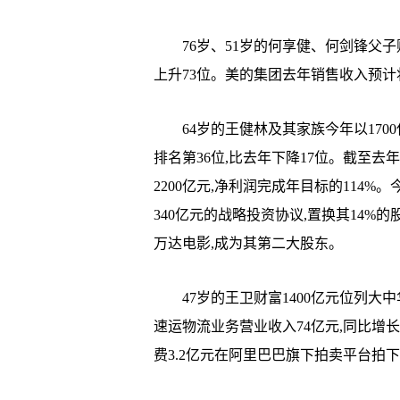
76岁、51岁的何享健、何剑锋父子财富
上升73位。美的集团去年销售收入预计将
64岁的王健林及其家族今年以1700
排名第36位,比去年下降17位。截至去
2200亿元,净利润完成年目标的114
340亿元的战略投资协议,置换其14%
万达电影,成为其第二大股东。
47岁的王卫财富1400亿元位列大中华
速运物流业务营业收入74亿元,同比增长2
费3.2亿元在阿里巴巴旗下拍卖平台拍下