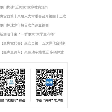
厦门构建“近邻家”家庭教育矩阵
惠安县第十八届人大常委会召开第四十二次
厦门棒球少年将首次角逐亚锦赛
新疆喀什来了一群厦大“大学生老师”
【聚焦党代会】惠安县第十五次党代会精神
【民声直通车】泉州动车站附近 多辆停放