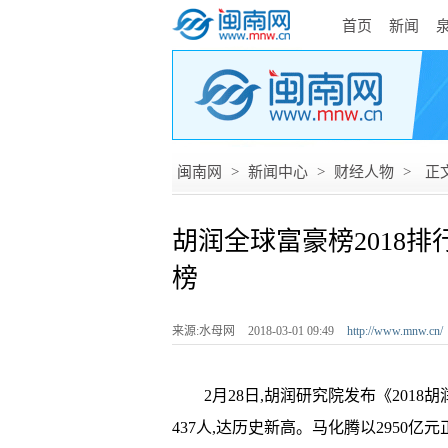
首页
新闻
闽南网
>
新闻中心
>
财经人物
>
正
胡润全球富豪榜2018
榜
来源:水母网
2018-03-01 09:49
http://www.mnw.cn/
2月28日,胡润研究院发布《2018胡
437人,达历史新高。马化腾以2950