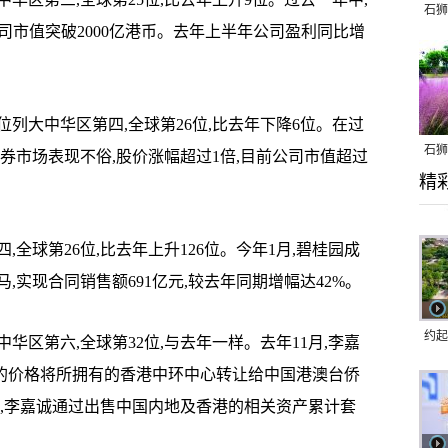
石狮
公司市值突破2000亿港币。去年上半年公司盈利同比增
位列大中华区第四,全球第26位,比去年下降6位。在过
石狮
券市场表现不俗,股价涨幅超过1倍,目前公司市值超过
精
乱子
,全球第26位,比去年上升126位。今年1月,碧桂园成
实现合同销售额691亿元,较去年同期增幅达42%。
约起
华区第六,全球第32位,与去年一样。去年11月,李嘉
跑道
元的价格将所拥有的香港中环中心转让给中国港澳台侨
年起,李嘉诚通过出售中国内地及香港的相关资产累计套