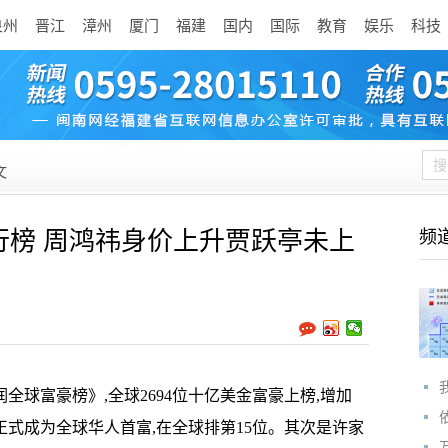
泉州
晋江
漳州
厦门
福建
国内
国际
教育
娱乐
科技
文
排行榜 周鸿祎身价上升贾跃亭未上
频
润全球富豪榜》,全球2694位十亿美金富豪上榜,增加
亿元正式成为全球华人首富,在全球排第15位。其次是许家