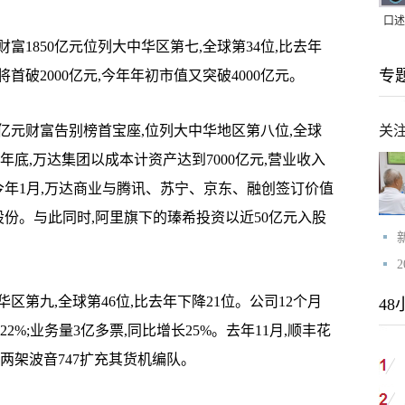
口述
1850亿元位列大中华区第七,全球第34位,比去年
｜赖
专
首破2000亿元,今年年初市值又突破4000亿元。
家，
亿元财富告别榜首宝座,位列大中华地区第八位,全球
关
年年底,万达集团以成本计资产达到7000亿元,营业收入
%。今年1月,万达商业与腾讯、苏宁、京东、融创签订价值
的股份。与此同时,阿里旗下的瑧希投资以近50亿元入股
区第九,全球第46位,比去年下降21位。公司12个月
48
2%;业务量3亿多票,同比增长25%。去年11月,顺丰花
两架波音747扩充其货机编队。