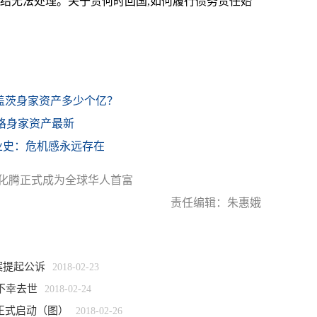
冻结无法处理。关于贾何时回国,如何履行债务责任始
比尔盖茨身家资产多少个亿？
伯格身家资产最新
业史：危机感永远存在
马化腾正式成为全球华人首富
责任编辑：朱惠娥
案提起公诉
2018-02-23
不幸去世
2018-02-24
正式启动（图）
2018-02-26