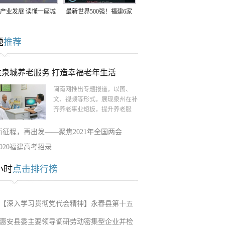
产业发展 读懂一座城
最新世界500强！福建6家
南生：42岁白手起
企业上榜
题
推荐
率先研发草本卫生巾
注泉城养老服务 打造幸福老年生活
闽南网推出专题报道，以图、
文、视频等形式，展现泉州在补
齐养老事业短板，提升养老服
新征程，再出发——聚焦2021年全国两会
2020福建高考招录
小时
点击排行榜
【深入学习贯彻党代会精神】永春县第十五
惠安县委主要领导调研劳动密集型企业并检