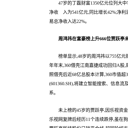
47岁的丁磊财富1350亿元位列大中
净收 入为541亿元,同比增长42%;净
易总净收入达22%。
周鸿祎在富豪榜上升666位贾跃亭
榜单显示,48岁的周鸿祎以755亿元财富
年年末,360借壳江南嘉捷成功回归A股,
照借壳后近68亿总股本计算,360市值超
(601360.SH),将建立智能搜索、信
系。
未上榜的45岁的贾跃亭,因乐视资金出
乐视网复牌后经历11个连续跌停,虽在狗年