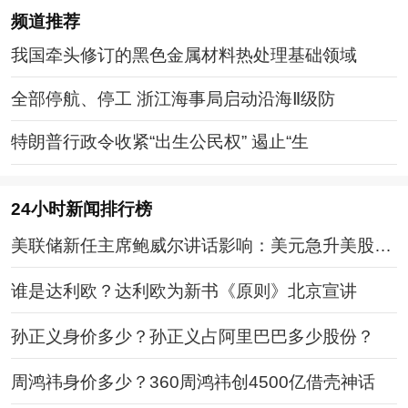
频道
推荐
我国牵头修订的黑色金属材料热处理基础领域
全部停航、停工 浙江海事局启动沿海Ⅱ级防
特朗普行政令收紧“出生公民权” 遏止“生
24小时新闻排行榜
美联储新任主席鲍威尔讲话影响：美元急升美股走
软
谁是达利欧？达利欧为新书《原则》北京宣讲
孙正义身价多少？孙正义占阿里巴巴多少股份？
周鸿祎身价多少？360周鸿祎创4500亿借壳神话