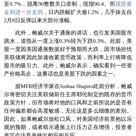
至0.7%，脱离90整数关口牵制，现报90.4。而
现货黄
金则进一步走弱
，日内跌幅扩大逾1.2%，几乎抹去自
2月8日反弹以来大部分涨幅。
此外，鲍威尔关于通胀的讲话，也引发美国股市
跳水，道指从一度上涨0.3%转为下跌0.3%。此前，美
股一度因美国通胀数据好于预期而大跌，因市场担忧
美联储将因此加速收紧货币政策，而利率上行将降低
股市的吸引力。此外，鲍威尔表示，确实看到一些资
产价格高企，这番话也是美股下跌的因素之一。
据MFR经济学家在Joshua Shapiro此前分析，鲍威
尔将密切关注美联储前任主席耶伦制定的既存的货币
政策方针，但市场将对他的口风和之前所说的是否有
任何偏差都会高度敏感，无论这是多么细微的差别。
因此，如果鲍威尔放松口风，对美国经济前景抱以乐
观的预期，或者暗示通胀上行压力正在增强，投资者
肯定会注意并做出相应的反应。