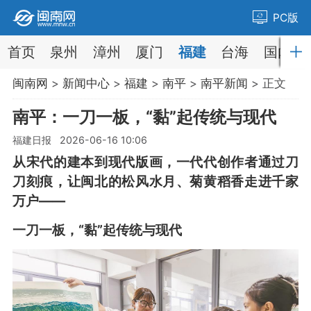
PC版
首页
泉州
漳州
厦门
福建
台海
国内
闽南网
>
新闻中心
>
福建
>
南平
>
南平新闻
> 正文
南平：一刀一板，“黏”起传统与现代
福建日报 2026-06-16 10:06
从宋代的建本到现代版画，一代代创作者通过刀
刀刻痕，让闽北的松风水月、菊黄稻香走进千家
万户——
一刀一板，“黏”起传统与现代