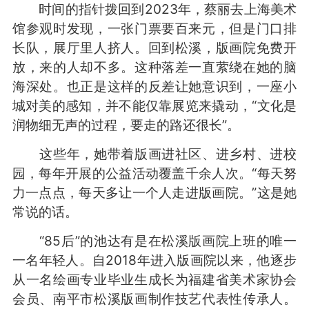
时间的指针拨回到2023年，蔡丽去上海美术
馆参观时发现，一张门票要百来元，但是门口排
长队，展厅里人挤人。回到松溪，版画院免费开
放，来的人却不多。这种落差一直萦绕在她的脑
海深处。也正是这样的反差让她意识到，一座小
城对美的感知，并不能仅靠展览来撬动，“文化是
润物细无声的过程，要走的路还很长”。
这些年，她带着版画进社区、进乡村、进校
园，每年开展的公益活动覆盖千余人次。“每天努
力一点点，每天多让一个人走进版画院。”这是她
常说的话。
“85后”的池达有是在松溪版画院上班的唯一
一名年轻人。自2018年进入版画院以来，他逐步
从一名绘画专业毕业生成长为福建省美术家协会
会员、南平市松溪版画制作技艺代表性传承人。