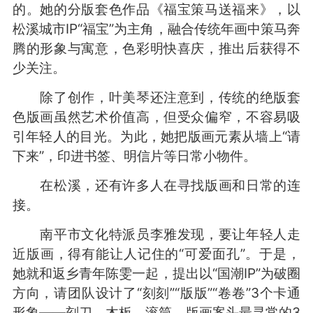
的。她的分版套色作品《福宝策马送福来》，以
松溪城市IP“福宝”为主角，融合传统年画中策马奔
腾的形象与寓意，色彩明快喜庆，推出后获得不
少关注。
除了创作，叶美琴还注意到，传统的绝版套
色版画虽然艺术价值高，但受众偏窄，不容易吸
引年轻人的目光。为此，她把版画元素从墙上“请
下来”，印进书签、明信片等日常小物件。
在松溪，还有许多人在寻找版画和日常的连
接。
南平市文化特派员李雅发现，要让年轻人走
近版画，得有能让人记住的“可爱面孔”。于是，
她就和返乡青年陈雯一起，提出以“国潮IP”为破圈
方向，请团队设计了“刻刻”“版版”“卷卷”3个卡通
形象——刻刀、木板、滚筒，版画案头最寻常的3