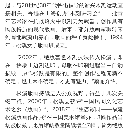
起，与20世纪30年代鲁迅倡导的新兴木刻运动直
接相关。鲁迅在上海创办“木刻讲习会”，一批青
年艺术家在抗战烽火中以刻刀为武器，创作具有
民族特质的现代版画。后来，部分版画家辗转来
到闽北武夷山赤石，版画的种子就此播下。1994
年，松溪女子版画班成立。
“2002年，绝版套色木刻技法传入松溪，即
在一块板上边刻边印，母版在印制过程当中自动
损毁，原作张数是有限的。整个创作过程充满不
确定，也正因不确定，才更有魅力。”蔡丽介绍。
松溪版画持续进入公众视野，得益于几次关
键节点。2000年，松溪县获评“中国民间文化艺
术之乡（版画）”。2018年，“生态家园——福建
松溪版画作品展”在中国美术馆举办，3幅作品当
场被收藏，此后馆藏数量陆续增至7幅，皆为绝版