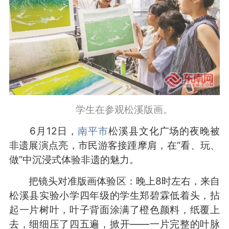
学生在参观松溪版画。
6月12日，
南平市
松溪县文化广场的夜晚被
非遗展演点亮，市民游客接踵摩肩，在“看、玩、
做”中沉浸式体验非遗的魅力。
把镜头对准版画体验区：晚上8时左右，来自
松溪县实验小学四年级的学生郑碧霖低着头，拈
起一片树叶，叶子背面涂满了橙色颜料，纸覆上
去，细细压了四五遍，掀开——一片完整的叶脉