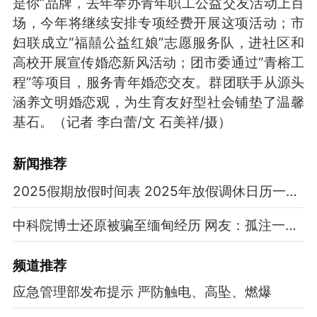
是你”品牌，去年举办青年职工公益交友活动上百
场，今年将继续安排专项经费开展这项活动；市
妇联成立“福囍公益红娘”志愿服务队，进社区和
高校开展宣传婚恋新风活动；团市委通过“青榕工
程”等项目，服务青年婚恋交友。群团联手从源头
涵养文明婚恋观，为生育友好型社会铺垫了温馨
基石。（记者 李白蕾/文 石美祥/摄）
新闻推荐
2025假期放假时间表 2025年放假调休日历一览表
中科院博士还原被骗至缅甸经历 网友：孤注一掷现实版
频道
推荐
应急管理部发布提示 严防触电、高坠、燃爆