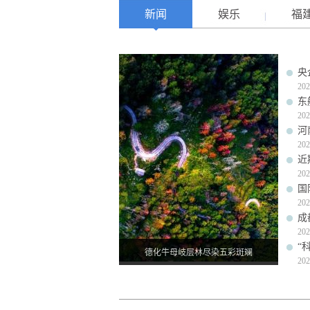
新闻
娱乐
福
央
202
东
202
河
202
近
202
国
202
成
202
“
德化牛母岐层林尽染五彩斑斓
202