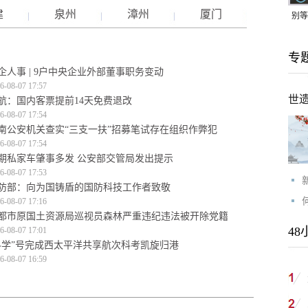
建
泉州
漳州
厦门
别等
24
专
紧打
企人事 | 9户中央企业外部董事职务变动
6-08-07 17:57
世
航：国内客票提前14天免费退改
6-08-07 17:54
南公安机关查实“三支一扶”招募笔试存在组织作弊犯
6-08-07 17:54
期私家车肇事多发 公安部交管局发出提示
6-08-07 17:53
防部：向为国铸盾的国防科技工作者致敬
6-08-07 17:16
都市原国土资源局巡视员森林严重违纪违法被开除党籍
48
6-08-07 17:01
科学”号完成西太平洋共享航次科考凯旋归港
6-08-07 16:59