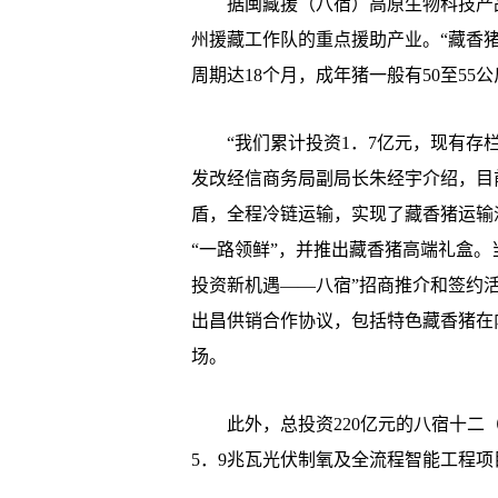
据闽藏援（八宿）高原生物科技产品
州援藏工作队的重点援助产业。“藏香猪
周期达18个月，成年猪一般有50至55公
“我们累计投资1．7亿元，现有存栏猪
发改经信商务局副局长朱经宇介绍，目
盾，全程冷链运输，实现了藏香猪运输
“一路领鲜”，并推出藏香猪高端礼盒
投资新机遇——八宿”招商推介和签约
出昌供销合作协议，包括特色藏香猪在
场。
此外，总投资220亿元的八宿十二（
5．9兆瓦光伏制氧及全流程智能工程