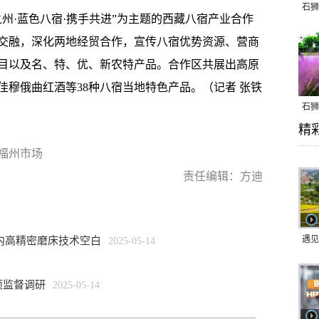
石狮
·蓝色八宿·携手共进”为主题的西藏八宿产业合作
交融，深化两地经贸合作，宣传八宿优势资源、营商
目以及名、特、优、新农特产品。合作区共展出高原
穆俄曲红酒等38种八宿当地特色产品。（记者 张铁
石狮
精
乱子
福州市场
责任编辑：方迪
遇见
国内高精密磨床技术空白
2025-05-14
项监督调研
2025-05-14