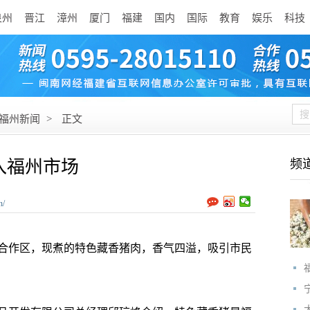
泉州
晋江
漳州
厦门
福建
国内
国际
教育
娱乐
科技
福州新闻
>
正文
入福州市场
频
n/
合作区，现煮的特色藏香猪肉，香气四溢，吸引市民