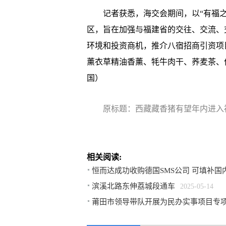
记者获悉，海交会期间，以“有福之州
区，旨在加强与福建省的交往、交流、
环境和投资商机，推介八宿招商引资项
薰衣草精油香薰、牦牛肉干、荞麦茶、佳
国）
原标题：西藏藏香猪有望年内进入
相关阅读:
恒而达成功收购德国SMS公司 可填补
滨溪北路东伸荔城段通车
2025-05-14
莆田市领导带队开展为民办实事项目专