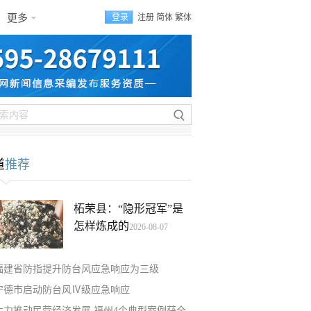
更多
登录
注册
简体
繁体
道
推荐
柘荣县：“隐形冠军”是
怎样炼成的
2026-08-07
福建省防指提升防台风应急响应为三级
宁德市启动防台风Ⅳ级应急响应
大力推动民营经济发展 福州4个典型案例获全