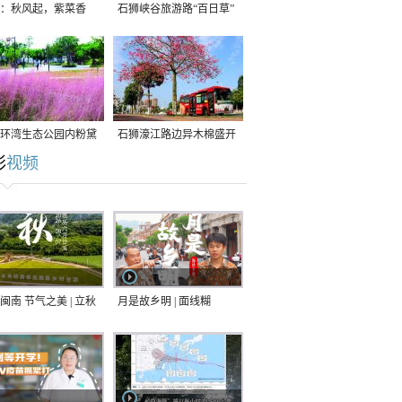
：秋风起，紫菜香
石狮峡谷旅游路“百日草”
争相斗艳
环湾生态公园内粉黛
石狮濠江路边异木棉盛开
彩
视频
草盛放
闽南 节气之美 | 立秋
月是故乡明 | 面线糊