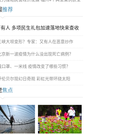
闻
推荐
所有人 多项民生礼包加速落地快来查收
三峡大坝变形？专家：又有人在恶意炒作
北京新一波疫情为什么没出现死亡病例？
戴口罩、一米线 疫情改变了哪些习惯？
呼伦贝尔现幻日奇观 彩虹光带环绕太阳
觉
焦点