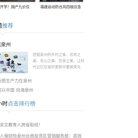
开学！国产九价仅
福建启动防台风四级应急
9.5元/针，HPV疫苗抓
响应！台风“白海豚”将于
题
推荐
9日在长江口至福建北部
一带沿海登陆
遗泉州
挖掘泉州的乡村之美、名桥之
美、名山之美、饮食之美，让时
代记忆在城市更新中重焕荣光
新质生产力在泉州
何以中国·向海泉州
小时
点击排行榜
龙文教育人跨省取经！
人保财险泉州台商投资区营销服务部：高效