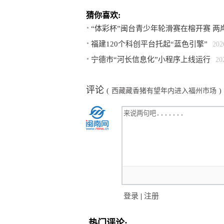
猜你喜欢:
“体彩杯”闽台青少年轮滑赛在榕开赛 
福建120个科创平台托起“蓝色引擎”
202
宁德市“河长信息化”小程序上线运行
20
评论
(
西藏藏香猪有望年内进入福州市场
)
登录
|
注册
热门评论: