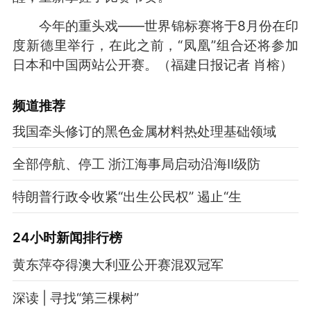
今年的重头戏——世界锦标赛将于8月份在印
度新德里举行，在此之前，“凤凰”组合还将参加
日本和中国两站公开赛。
（福建日报记者 肖榕）
频道
推荐
我国牵头修订的黑色金属材料热处理基础领域
全部停航、停工 浙江海事局启动沿海Ⅱ级防
特朗普行政令收紧“出生公民权” 遏止“生
24小时新闻排行榜
黄东萍夺得澳大利亚公开赛混双冠军
深读 | 寻找“第三棵树”