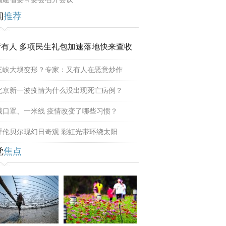
闻
推荐
所有人 多项民生礼包加速落地快来查收
三峡大坝变形？专家：又有人在恶意炒作
北京新一波疫情为什么没出现死亡病例？
戴口罩、一米线 疫情改变了哪些习惯？
呼伦贝尔现幻日奇观 彩虹光带环绕太阳
觉
焦点