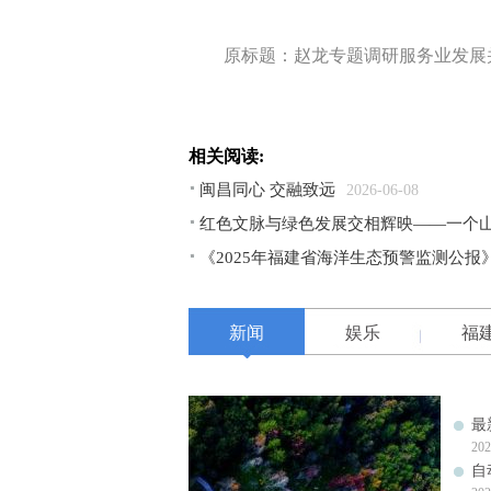
原标题：赵龙专题调研服务业发展
相关阅读:
闽昌同心 交融致远
2026-06-08
红色文脉与绿色发展交相辉映——一个
《2025年福建省海洋生态预警监测公报
新闻
娱乐
福
最
202
自