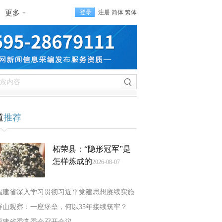
更多
登录
注册
简体
繁体
道
推荐
柘荣县：“隐形冠军”是
怎样炼成的
2026-08-07
福建省深入学习贯彻习近平党建思想赓续实施
屏山观察：一座堡垒，何以35年接续筑牢？
福建省委常委会召开会议