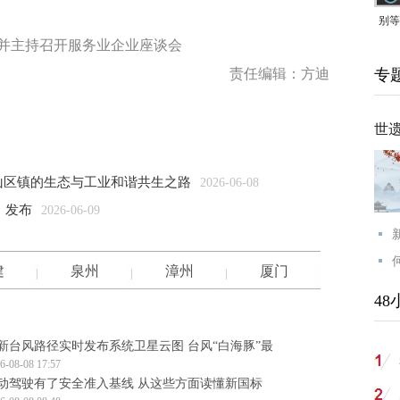
别等
并主持召开服务业企业座谈会
24
责任编辑：方迪
专
紧打
世
山区镇的生态与工业和谐共生之路
2026-06-08
》发布
2026-06-09
建
泉州
漳州
厦门
48
新台风路径实时发布系统卫星云图 台风“白海豚”最
6-08-08 17:57
动驾驶有了安全准入基线 从这些方面读懂新国标