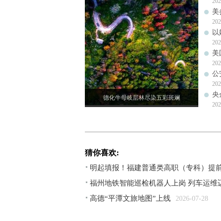
202
美
202
以
202
美
202
公
202
央
德化牛母岐层林尽染五彩斑斓
202
猜你喜欢:
明起填报！福建普通类高职（专科）提
福州地铁智能巡检机器人上岗 列车运维
高德“平潭文旅地图”上线
2026-07-28