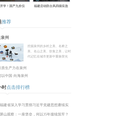
开学！国产九价仅
福建启动防台风四级应急
9.5元/针，HPV疫苗抓
响应！台风“白海豚”将于
题
推荐
9日在长江口至福建北部
一带沿海登陆
遗泉州
挖掘泉州的乡村之美、名桥之
美、名山之美、饮食之美，让时
代记忆在城市更新中重焕荣光
新质生产力在泉州
何以中国·向海泉州
小时
点击排行榜
福建省深入学习贯彻习近平党建思想赓续实
屏山观察：一座堡垒，何以35年接续筑牢？