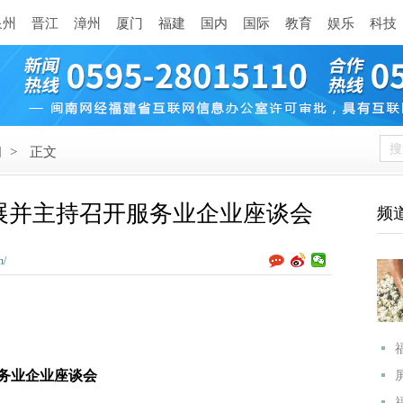
泉州
晋江
漳州
厦门
福建
国内
国际
教育
娱乐
科技
闻
>
正文
展并主持召开服务业企业座谈会
频
n/
务业企业座谈会