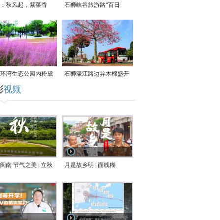
：秋风起，紫菜香
石狮峡谷旅游路“百日
草”争相斗艳
环湾生态公园内粉黛
石狮濠江路边异木棉盛开
彩
视频
草盛放
闽南 节气之美 | 立秋
月是故乡明 | 面线糊