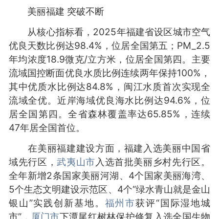
美丽福建 突破不断
从核心指标看，2025年福建省设区城市空气
优良天数比例达98.4%，位居全国第五；PM_2.5
年均浓度18.9微克/立方米，位居全国第四。主要
流域国控断面优良水质比例连续两年保持100%，
其中优质水比例达84.8%，闽江水质首次实现全
流域全优。近岸海域优良海水比例达94.6%，位
居全国第四。全省森林覆盖率达65.85%，连续
47年居全国首位。
在美丽福建建设方面，福建入选美丽中国省
域先行区，
武夷山市
入选首批美丽乡村先行区。
全年新增2条国家美丽河湖、4个国家美丽海湾、
5个生态文明建设示范区、4个“绿水青山就是金山
银山”实践创新基地。
福州市
获评“国际湿地城
市”，
厦门市
下潭尾红树林保护修复入选全国生物