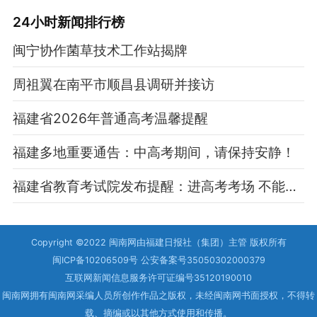
24小时新闻排行榜
闽宁协作菌草技术工作站揭牌
周祖翼在南平市顺昌县调研并接访
福建省2026年普通高考温馨提醒
福建多地重要通告：中高考期间，请保持安静！
福建省教育考试院发布提醒：进高考考场 不能佩戴智能眼镜
Copyright ©2022 闽南网由福建日报社（集团）主管 版权所有
闽ICP备10206509号 公安备案号35050302000379
互联网新闻信息服务许可证编号35120190010
闽南网拥有闽南网采编人员所创作作品之版权，未经闽南网书面授权，不得转
载、摘编或以其他方式使用和传播。