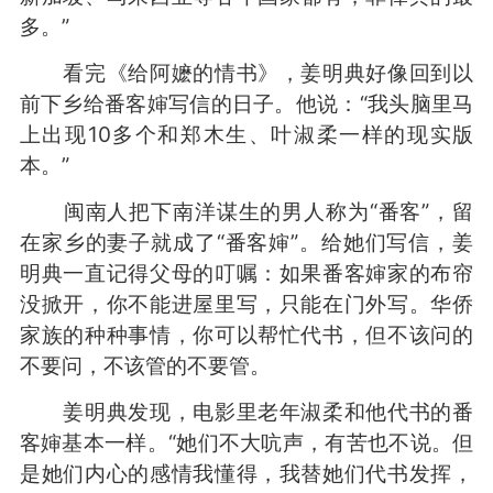
多。”
看完《给阿嬷的情书》，姜明典好像回到以
前下乡给番客婶写信的日子。他说：“我头脑里马
上出现10多个和郑木生、叶淑柔一样的现实版
本。”
闽南人把下南洋谋生的男人称为“番客”，留
在家乡的妻子就成了“番客婶”。给她们写信，姜
明典一直记得父母的叮嘱：如果番客婶家的布帘
没掀开，你不能进屋里写，只能在门外写。华侨
家族的种种事情，你可以帮忙代书，但不该问的
不要问，不该管的不要管。
姜明典发现，电影里老年淑柔和他代书的番
客婶基本一样。“她们不大吭声，有苦也不说。但
是她们内心的感情我懂得，我替她们代书发挥，