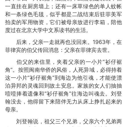
一直挂在厨房墙上；还有一床草绿色的单人蚊帐
和一条绿色毛毯，似乎都是二战结束后驻菲美军
拍卖的军用物资，它们被母亲放进行李箱，陪他
度过在北京大学中文系读书的生活。
后来，父亲一走就再也没回来。1963年，在
菲律宾的伯父传回消息：父亲在菲律宾去世。
伯父的来信里，夹着父亲的一小片“衫仔裾
角”。按照闽南华侨的风俗，人死异域，必得持着
这一小片“衫仔裾角”到海边为他引魂，才能使漂
泊异邦的灵魂回到故土安息。家族的女人们抽抽
噎噎捧着遗像和“衫仔裾角”往海边叫魂去。刘登
翰没去，他得留下来陪伴无力从床上挣扎起来的
母亲。
刘登翰说，祖父三个兄弟，父亲六个兄弟两