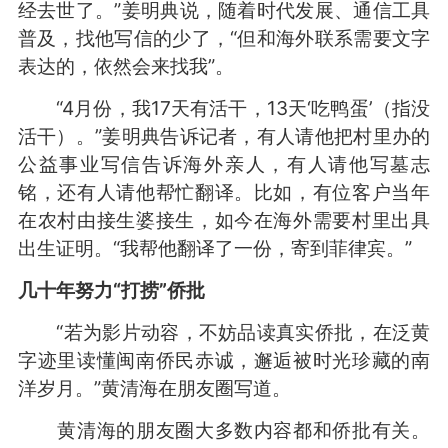
经去世了。”姜明典说，随着时代发展、通信工具
普及，找他写信的少了，“但和海外联系需要文字
表达的，依然会来找我”。
“4月份，我17天有活干，13天‘吃鸭蛋’（指没
活干）。”姜明典告诉记者，有人请他把村里办的
公益事业写信告诉海外亲人，有人请他写墓志
铭，还有人请他帮忙翻译。比如，有位客户当年
在农村由接生婆接生，如今在海外需要村里出具
出生证明。“我帮他翻译了一份，寄到菲律宾。”
几十年努力“打捞”侨批
“若为影片动容，不妨品读真实侨批，在泛黄
字迹里读懂闽南侨民赤诚，邂逅被时光珍藏的南
洋岁月。”黄清海在朋友圈写道。
黄清海的朋友圈大多数内容都和侨批有关。