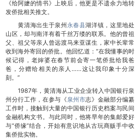
《给阿嬷的情书》上映后，他更是不遗余力地转
发侨批相关推文。
黄清海出生于泉州
永春县
湖洋镇，这里地处
山区，却与南洋有着千丝万缕的联系。他的曾祖
父、祖父等亲人曾远渡马来亚谋生，家中长辈常
收到海外寄回的侨批。他回忆道：“在我懂事的时
候记得，老婶婆在春节前会寄一笔侨批给我爸
爸，分赠给相关的亲人……这让我印象十分深
刻。”
1987年，黄清海从工业企业转入中国银行泉
州分行工作，在参与《
泉州市
志》金融部分编纂
工作时，接触到大量的中国银行历史档案与民间
金融机构文书。与此同时，他将早年的集邮爱好
与“侨缘”结合，开始有意识地从古玩商贩手中收
集侨批实物。