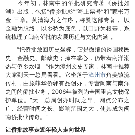
今年初，林南中的侨批研究专著《侨批如
潮》出版，包括“侨乡批影”“海上票号”和“家书万
金”三章。黄清海为之作序，称赞这部专著，“以
金融为脉络，以乡愁为底色，以田野为根基，系
统梳理了闽南侨批的发展历程与文化内涵”。
“把侨批放回历史坐标，它是微缩的跨国移民
史、金融史、邮政史；捧在掌心，仍带着南洋潮
热与侨乡炊烟。”作为漳州文史专家，林南中推荐
大家到天一总局看看。它坐落于
漳州市
角美镇流
传村，由旅菲华侨郭有品创办，专营闽南与南洋
之间的侨批业务，2006年被列为全国重点文物保
护单位。“天一总局创办时间之早、网点分布之
广、经营时间之长、影响范围之大，使其成为闽
南侨批业传奇。”
让侨批故事走近年轻人走向世界