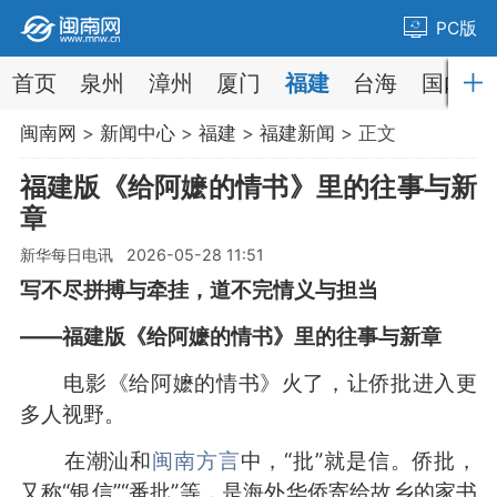
PC版
首页
泉州
漳州
厦门
福建
台海
国内
闽南网
>
新闻中心
>
福建
>
福建新闻
> 正文
福建版《给阿嬷的情书》里的往事与新
章
新华每日电讯 2026-05-28 11:51
写不尽拼搏与牵挂，道不完情义与担当
——福建版《给阿嬷的情书》里的往事与新章
电影《给阿嬷的情书》火了，让侨批进入更
多人视野。
在潮汕和
闽南方言
中，“批”就是信。侨批，
又称“银信”“番批”等，是海外华侨寄给故乡的家书