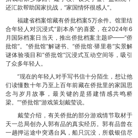
还汇款帮助国家抗战，“家国情怀很感人”。
福建省档案馆藏有侨批档案5万余件。馆里结
合年轻人对沉浸式“剧本杀”的喜爱，在2024年6
月国际档案日当天，推出侨批档案主题IP——“侨
批馆”。“侨批馆”解谜书、“侨批馆·驿里巷”实景解
谜体验项目和“侨批馆”沉浸式互动空间等，吸引
了众多年轻人。
“现在的年轻人对手写书信十分陌生，想让他
们读懂数十年乃至上百年前藏在侨批里的家国思
念与岁月故事，最关键的是搭建情感共鸣桥
梁。”“侨批馆”游戏策划戴莹说。
戴莹介绍，有关侨批的部分游戏情节取材于
天一总局创办人郭有品的真实经历。郭有品曾在
一趟押运途中突遇台风，船只沉没，所载银信尽