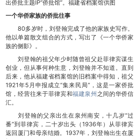
出侨批主题IP“侨批馆”。福建省档案馆供图
一个华侨家族的侨批往事
80多岁时，刘登翰完成了他的家族史写作。
他以单篇散文组合的方式，写出了《一个华侨家
族的侧影》。
刘登翰的祖父年少时随曾祖父赴菲律宾谋生
创业，但从事何种生意，刘登翰并不知道。直到
后来，他从福建省档案馆的旧档案中得知，祖父
1921年5月申报成立“集来民局”，这是一家侨批
馆，经营往来于菲律宾和
福建泉州
之间的华侨信
汇。
刘登翰的父亲出生在泉州南安，十几岁“过
番”到菲律宾，二十岁出头（1936年）从菲律宾
返回厦门和母亲结婚。1937年，刘登翰出生在厦