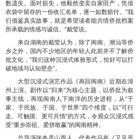
数遗失。面对损失，他毅然变卖自家田产，凭借
衣袋中留存的一份收汇名单，逐一如数赔付。“我
们借鉴真实故事，就是希望读者能共情侨批档案
所承载的情感与诚信。”戴莹说。
来自湖南的戴莹认为，除了闽南、潮汕等侨
乡之外，国内不少地区的年轻人此前并不了解侨
批文化，“我们这种沉浸式体验形式，恰好可以打
破地域与认知壁垒”。
大型沉浸式演艺作品《再回闽南》近期在漳
州上演。剧作以“归来”为核心主题，以侨批为叙
事主线，再现闽南人下南洋的历史进程，从“于
家、于民族、于国、于世界”四个维度，以“可行
走、可触摸、更可共情”的方式，令观众沉浸式感
受“重乡崇祖、爱拼敢赢”的闽南精神。
总导演张冬是山西人，代表作品有《又见平