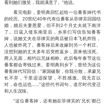
看到她们微笑，我就满意了。”他说。
看完电影，姜明典回忆起给一位番客婶代书
的经历。20世纪40年代有位番客从菲律宾回国结
婚，婚后夫妻恩爱，但不到2个月丈夫就下南洋
了。日寇入侵东南亚后，乡亲们写信告知番客
婶，说她丈夫在菲律宾的商店被日本飞机炸毁，
人也被炸死了。番客婶后来改嫁到另一个村庄。
没想到她的丈夫多年后突然返乡，原来他没死。
两人见面，相约以兄妹相称。此后每年春节这位
番客都会寄钱过来。姜明典到乡下，曾经为这位
番客婶代写回信：“家国破裂，你我分散，承蒙兄
长不弃，千里迢迢探望，不胜感激。我无言以
对，命也运也……”这些代书词句，道尽时代变迁
和人生况味。
“这位番客婶，还有她在菲律宾的‘兄长’都已