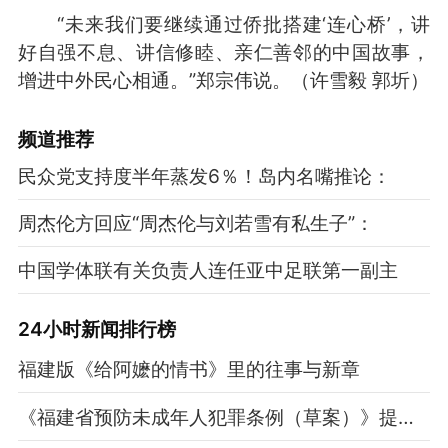
“未来我们要继续通过侨批搭建‘连心桥’，讲
好自强不息、讲信修睦、亲仁善邻的中国故事，
增进中外民心相通。”郑宗伟说。（许雪毅 郭圻）
频道
推荐
民众党支持度半年蒸发6％！岛内名嘴推论：
周杰伦方回应“周杰伦与刘若雪有私生子”：
中国学体联有关负责人连任亚中足联第一副主
24小时新闻排行榜
福建版《给阿嬷的情书》里的往事与新章
《福建省预防未成年人犯罪条例（草案）》提交一审