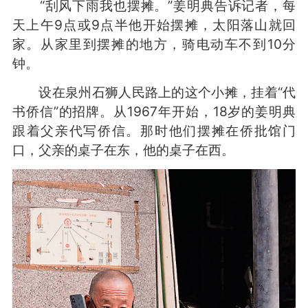
“刮风下雨我也摆摊。”姜明典告诉记者，每
天上午9点或9点半他开始摆摊，太阳落山就回
家。从家里到摆摊的地方，骑电动车不到10分
钟。
设在泉州石狮人民路上的这个小摊，挂着“代
书侨信”的招牌。从1967年开始，18岁的姜明典
跟着父亲代写侨信。那时他们摆摊在侨批馆门
口，父亲的桌子在东，他的桌子在西。