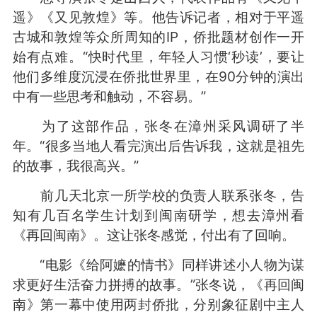
遥》《又见敦煌》等。他告诉记者，相对于平遥
古城和敦煌等众所周知的IP，侨批题材创作一开
始有点难。“快时代里，年轻人习惯‘秒读’，要让
他们多维度沉浸在侨批世界里，在90分钟的演出
中有一些思考和触动，不容易。”
为了这部作品，张冬在漳州采风调研了半
年。“很多当地人看完演出后告诉我，这就是祖先
的故事，我很高兴。”
前几天北京一所学校的负责人联系张冬，告
知有几百名学生计划到闽南研学，想去漳州看
《再回闽南》。这让张冬感觉，付出有了回响。
“电影《给阿嬷的情书》同样讲述小人物为谋
求更好生活奋力拼搏的故事。”张冬说，《再回闽
南》第一幕中使用两封侨批，分别象征剧中主人