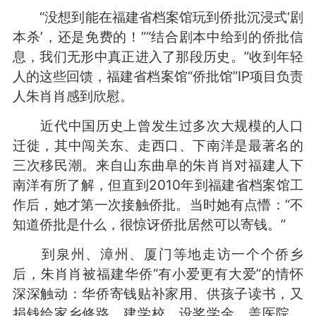
“没想到能在福建省档案馆玩到侨批沉浸式‘剧
本杀’，还是免费的！”“结合剧本中给到的侨批信
息，我们无形中真正进入了那段历史。”收到年轻
人的这些回馈，福建省档案馆“侨批馆”IP项目负责
人朱肖肖感到欣慰。
近代中国历史上曾发生过多次大规模的人口
迁徙，其中闯关东、走西口、下南洋是最著名的
三次移民潮。来自山东曲阜的朱肖肖对福建人下
南洋有所了解，但直到2010年到福建省档案馆工
作后，她才第一次接触侨批。当时她有点懵：“不
知道侨批是什么，很惊讶侨批居然可以寄钱。”
到泉州、漳州、厦门等地走访一个个侨乡
后，朱肖肖被福建华侨“有小爱更有大爱”的情怀
深深触动：华侨寄钱贴补家用、供孩子读书，又
捐钱给家乡修路、建学校、设奖学金、盖医院，