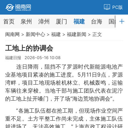
PC版
首页
泉州
漳州
厦门
福建
台海
国内
闽南网
>
新闻中心
>
福建
>
福建新闻
> 正文
工地上的协调会
福建日报 2026-05-16 10:08
连日降雨，阻挡不了罗源时代新能源电池产
业基地项目紧凑的施工进度。5月11日9点，罗源
湾畔，项目工地现场桩机林立、机械轰鸣，运输
车辆往来穿梭。当地干部与施工团队代表在泥泞
的工地上扯开嗓门，开了场“海边荒地协调会”。
“各施工队伍都在抢工期，但现场作业空间严
重不足。土方平整工作尚未完成，主体施工队伍
就进场了，无法高效施工。”上海市政工程设计研