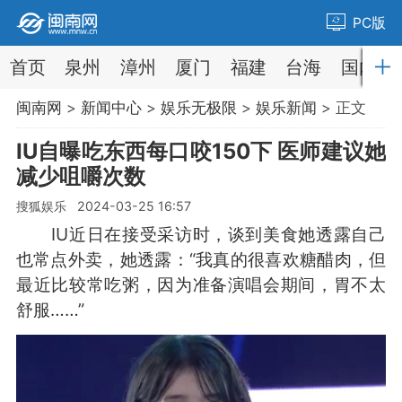
PC版
首页
泉州
漳州
厦门
福建
台海
国内
闽南网
>
新闻中心
>
娱乐无极限
>
娱乐新闻
> 正文
IU自曝吃东西每口咬150下 医师建议她
减少咀嚼次数
搜狐娱乐 2024-03-25 16:57
IU近日在接受采访时，谈到美食她透露自己
也常点外卖，她透露：“我真的很喜欢糖醋肉，但
最近比较常吃粥，因为准备演唱会期间，胃不太
舒服……”