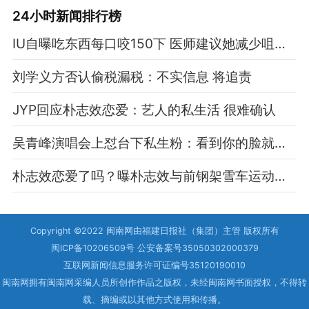
24小时新闻排行榜
IU自曝吃东西每口咬150下 医师建议她减少咀嚼次数
刘学义方否认偷税漏税：不实信息 将追责
JYP回应朴志效恋爱：艺人的私生活 很难确认
吴青峰演唱会上怼台下私生粉：看到你的脸就唱不下去
朴志效恋爱了吗？曝朴志效与前钢架雪车运动员相恋
Copyright ©2022 闽南网由福建日报社（集团）主管 版权所有
闽ICP备10206509号 公安备案号35050302000379
互联网新闻信息服务许可证编号35120190010
闽南网拥有闽南网采编人员所创作作品之版权，未经闽南网书面授权，不得转
载、摘编或以其他方式使用和传播。