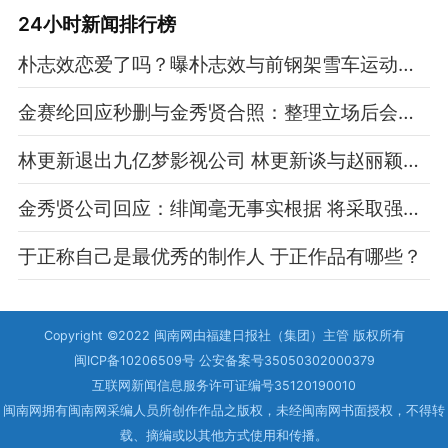
24小时新闻排行榜
朴志效恋爱了吗？曝朴志效与前钢架雪车运动员相恋
金赛纶回应秒删与金秀贤合照：整理立场后会立即公开
林更新退出九亿梦影视公司 林更新谈与赵丽颖合作体验
金秀贤公司回应：绯闻毫无事实根据 将采取强硬措施
于正称自己是最优秀的制作人 于正作品有哪些？
Copyright ©2022 闽南网由福建日报社（集团）主管 版权所有
闽ICP备10206509号 公安备案号35050302000379
互联网新闻信息服务许可证编号35120190010
闽南网拥有闽南网采编人员所创作作品之版权，未经闽南网书面授权，不得转
载、摘编或以其他方式使用和传播。