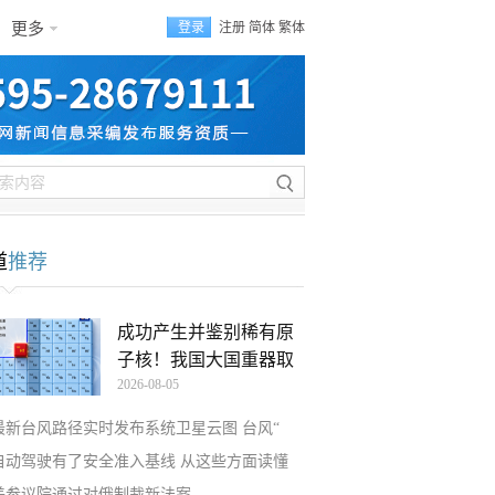
更多
登录
注册
简体
繁体
道
推荐
成功产生并鉴别稀有原
子核！我国大国重器取
2026-08-05
最新台风路径实时发布系统卫星云图 台风“
自动驾驶有了安全准入基线 从这些方面读懂
美参议院通过对俄制裁新法案