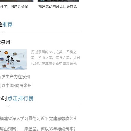
开学！国产九价仅
福建启动防台风四级应急
9.5元/针，HPV疫苗抓
响应！台风“白海豚”将于
题
推荐
9日在长江口至福建北部
一带沿海登陆
遗泉州
挖掘泉州的乡村之美、名桥之
美、名山之美、饮食之美，让时
代记忆在城市更新中重焕荣光
新质生产力在泉州
何以中国·向海泉州
小时
点击排行榜
福建省深入学习贯彻习近平党建思想赓续实
屏山观察：一座堡垒，何以35年接续筑牢？