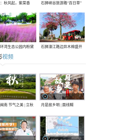
：秋风起，紫菜香
石狮峡谷旅游路“百日草”
争相斗艳
环湾生态公园内粉黛
石狮濠江路边异木棉盛开
彩
视频
草盛放
闽南 节气之美 | 立秋
月是故乡明 | 面线糊