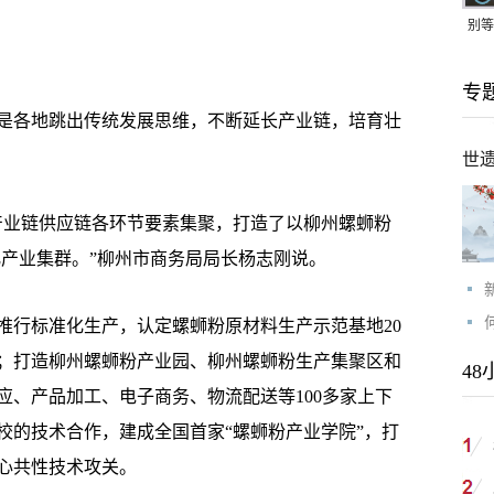
别等
24
专
紧打
各地跳出传统发展思维，不断延长产业链，培育壮
世
业链供应链各环节要素集聚，打造了以柳州螺蛳粉
代化产业集群。”柳州市商务局局长杨志刚说。
行标准化生产，认定螺蛳粉原材料生产示范基地20
亩；打造柳州螺蛳粉产业园、柳州螺蛳粉生产集聚区和
48
应、产品加工、电子商务、物流配送等100多家上下
校的技术合作，建成全国首家“螺蛳粉产业学院”，打
心共性技术攻关。