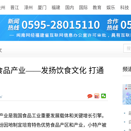
泉州
晋江
漳州
厦门
福建
国内
国际
教育
娱乐
科技
文
食品产业——发扬饮食文化 打通
频
n/
业是我国食品工业重要发展载体和关键增长引擎。
纷因地制宜培育特色优势食品产区和产业，小特产被