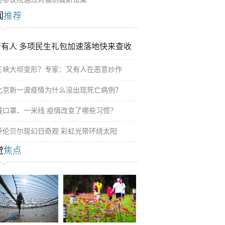
闻
推荐
所有人 多项民生礼包加速落地快来查收
三峡大坝变形？专家：又有人在恶意炒作
北京新一波疫情为什么没出现死亡病例？
戴口罩、一米线 疫情改变了哪些习惯？
呼伦贝尔现幻日奇观 彩虹光带环绕太阳
觉
焦点