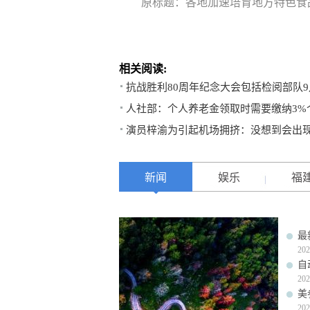
原标题：各地加速培育地方特色食
相关阅读:
抗战胜利80周年纪念大会包括检阅部队9
人社部：个人养老金领取时需要缴纳3%
演员梓渝为引起机场拥挤：没想到会出
新闻
娱乐
福
最
202
自
202
美
202