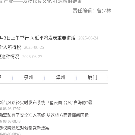
品产业——发扬饮食文化 打通增值链条
责任编辑：曾少林
月3日上午举行 习近平将发表重要讲话
2025-06-24
个人所得税
2025-06-25
现这种情况
2025-06-27
建
泉州
漳州
厦门
新台风路径实时发布系统卫星云图 台风“白海豚”最
6-08-08 17:57
动驾驶有了安全准入基线 从这些方面读懂新国标
6-08-08 08:48
参议院通过对俄制裁新法案
6-08-08 08:48