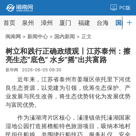
PC版
首页
泉州
漳州
厦门
福建
台海
国内
闽南网
>
新闻中心
>
国内新闻
> 正文
树立和践行正确政绩观丨江苏泰州：擦
亮生态“底色” 水乡“摇”出共富路
新华网 2026-06-05 09:30
近年来，江苏省泰州市姜堰区依托里下河优
良生态资源，以党建为引领，统筹生态保护、产
业发展与民生改善，将生态优势转化为发展优势
与富民优势。
作为溱湖湾片区核心，溱潼镇依托溱湖国家
湿地公园打造摇橹船特色旅游项目，吸纳本地村
民担任船娘，并围绕行船技巧、服务礼仪、安全