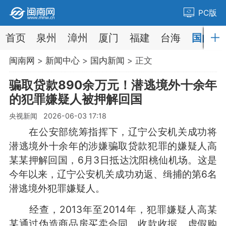
PC版
首页
泉州
漳州
厦门
福建
台海
国内
闽南网
>
新闻中心
>
国内新闻
> 正文
骗取贷款890余万元！潜逃境外十余年
的犯罪嫌疑人被押解回国
央视新闻 2026-06-03 17:18
在公安部统筹指挥下，辽宁公安机关成功将
潜逃境外十余年的涉嫌骗取贷款犯罪的嫌疑人高
某某押解回国，6月3日抵达沈阳桃仙机场。这是
今年以来，辽宁公安机关成功劝返、缉捕的第6名
潜逃境外犯罪嫌疑人。
经查，2013年至2014年，犯罪嫌疑人高某
某通过伪造商品房买卖合同、收款收据、虚假购