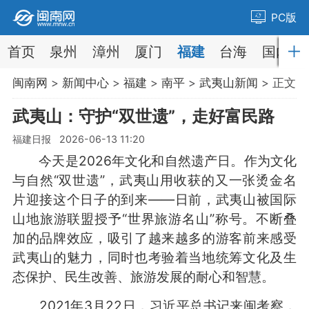
PC版
首页
泉州
漳州
厦门
福建
台海
国内
闽南网
>
新闻中心
>
福建
>
南平
>
武夷山新闻
> 正文
武夷山：守护“双世遗”，走好富民路
福建日报 2026-06-13 11:20
今天是2026年文化和自然遗产日。作为文化
与自然“双世遗”，武夷山用收获的又一张烫金名
片迎接这个日子的到来——日前，武夷山被国际
山地旅游联盟授予“世界旅游名山”称号。不断叠
加的品牌效应，吸引了越来越多的游客前来感受
武夷山的魅力，同时也考验着当地统筹文化及生
态保护、民生改善、旅游发展的耐心和智慧。
2021年3月22日，习近平总书记来闽考察，