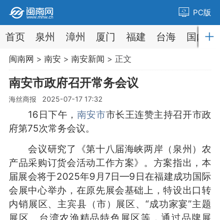
PC版
首页
泉州
漳州
厦门
福建
台海
国内
闽南网
>
南安
>
南安新闻
> 正文
南安市政府召开常务会议
海丝商报 2025-07-17 17:32
16日下午，
南安市
市长王连赞主持召开市政
府第75次常务会议。
会议研究了《第十八届海峡两岸（泉州）农
产品采购订货会活动工作方案》。方案指出，本
届展会将于2025年9月7日—9日在福建成功国际
会展中心举办，在原先展会基础上，特设出口转
内销展区、主宾县（市）展区、“成功家宴”主题
展区、台湾农渔精品特色展区等，通过品牌展