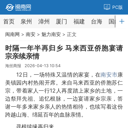
PC版
首页
泉州
漳州
厦门
福建
台海
国内
闽南网
>
南安
>
魅力南安
> 正文
时隔一年半再归乡 马来西亚侨胞宴请
宗亲续亲情
海丝商报 2026-04-13 10:54
12日，一场特殊又温情的家宴，在
南安市
康
美镇园内村热闹开席。来自马来西亚的侨胞苏仁
宗，带着家人一行12人再度踏上家乡的土地，一
边祭拜先祖、追忆根脉，一边宴请家乡宗亲，答
谢一年多来家乡亲人的热情相待，也续写着这份
跨越山海、绵延百年的血脉亲情。
寻根续缘再归来