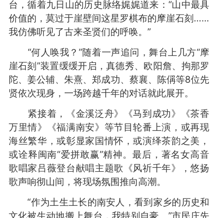
台，循着九日山的历史脉络娓娓道来：“山中最具
价值的，莫过于崖壁间这星罗棋布的摩崖石刻……
我仿佛听见了古来圣贤们的呼唤。”
“何人唤我？”随着一声追问，舞台上几方“摩
崖石刻”装置缓缓开启，真德秀、欧阳詹、拘那罗
陀、姜公辅、朱熹、郑成功、蔡襄、陈偁等8位先
贤依次现身，一场跨越千年的对话就此展开。
紧接着，《金溪泛舟》《马到成功》《茶香
万里情》《福满南安》等节目轮番上演，或再现
海丝繁华，或彰显家国情怀，或演绎茶韵之美，
或诠释闽南“爱拼敢赢”精神。最后，著名女高音
歌唱家吕薇登台献唱主题歌《风祈千年》，悠扬
歌声响彻山间，将现场氛围推向高潮。
“作为土生土长的南安人，看到家乡的历史和
文化被生动地搬上舞台，我特别自豪。”市民庄先