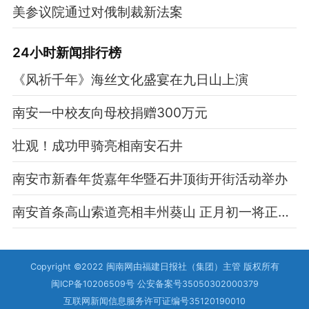
美参议院通过对俄制裁新法案
24小时新闻排行榜
《风祈千年》海丝文化盛宴在九日山上演
南安一中校友向母校捐赠300万元
壮观！成功甲骑亮相南安石井
南安市新春年货嘉年华暨石井顶街开街活动举办
南安首条高山索道亮相丰州葵山 正月初一将正式对外开放
Copyright ©2022 闽南网由福建日报社（集团）主管 版权所有
闽ICP备10206509号 公安备案号35050302000379
互联网新闻信息服务许可证编号35120190010