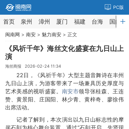
PC版
首页
泉州
漳州
厦门
福建
台海
国内
闽南网
>
南安
>
魅力南安
> 正文
《风祈千年》海丝文化盛宴在九日山上
演
海丝商报 2026-02-24 11:34
22日，《风祈千年》大型主题音舞诗在丰州
九日山上演，为游客带来了一场兼具历史厚度与
艺术美感的视听盛宴。
南安市
领导张桂森、王连
赞、黄景阳、庄国阳、林少青、黄梓奇、廖徐伟
出席活动。
记者了解到，本次演出以九日山标志性的摩
崖石刻为核心舞台装置，通过“石刻开启、先贤现