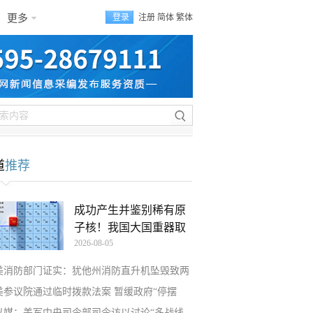
更多
登录
注册
简体
繁体
道
推荐
成功产生并鉴别稀有原
子核！我国大国重器取
2026-08-05
美消防部门证实：犹他州消防直升机坠毁致两
美参议院通过临时拨款法案 暂缓政府“停摆
以媒：美军中央司令部司令访以讨论“多战线