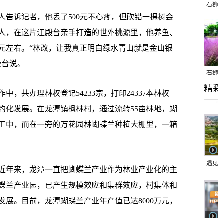
石狮
诉记者，他丢了500元不心疼，但砍错一棵树会
人，在这片江殿台亲手打造的世外桃源里，他养鱼、
万元左右。“林改，让我真正明白绿水青山就是金山银
殿台说。
石狮
精
乱子
共办理林权登记54233宗，打印24337本林权
约化发展。在龙潭镇枫林村，通过流转55亩林地，蝴
工中，而在一旁的万花园林蝴蝶兰种植大棚里，一箱
遇见
年来，龙潭一直把蝴蝶兰产业作为林业产业化的主
蝶兰产业园，已产生规模效应和集群效应，村集体和
展。目前，龙潭蝴蝶兰产业年产值已达8000万元，