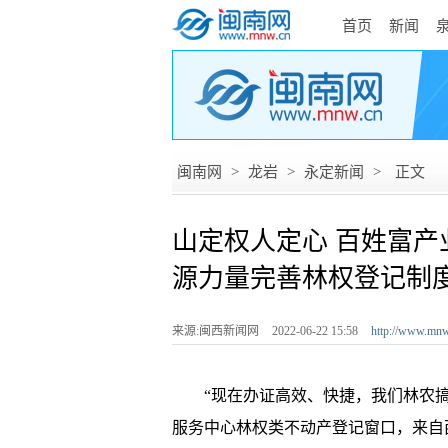
首页
新闻
闽南网
>
龙岩
>
永定新闻
>
正文
山定权人定心 百姓富产
源力量完善林权登记制
来源:闽西新闻网
2022-06-22 15:58
http://www.mnw
“现在办证高效、快捷，我们林农搞林
服务中心林权类不动产登记窗口，来自