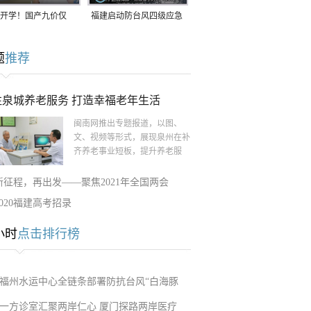
开学！国产九价仅
福建启动防台风四级应急
9.5元/针，HPV疫苗抓
响应！台风“白海豚”将于
题
推荐
9日在长江口至福建北部
一带沿海登陆
注泉城养老服务 打造幸福老年生活
闽南网推出专题报道，以图、
文、视频等形式，展现泉州在补
齐养老事业短板，提升养老服
新征程，再出发——聚焦2021年全国两会
2020福建高考招录
小时
点击排行榜
福州水运中心全链条部署防抗台风“白海豚
一方诊室汇聚两岸仁心 厦门探路两岸医疗