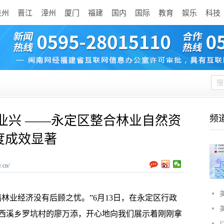
泉州
晋江
漳州
厦门
福建
国内
国际
教育
娱乐
科技
业兴 ——永定区整合林业自然资
频
度成效显著
.cn/
业经济没有后顾之忧。”6月13日，在永定区行政
西溪乡罗坑村的廖万添，开心地向我们展示着刚刚拿