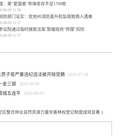
媒：美“爱国者”导弹库存不足1700枚
6-08-09 11:58
消防部门证实：犹他州消防直升机坠毁致两人遇难
6-08-09 11:57
参议院通过临时拨款法案 暂缓政府“停摆”风险
6-08-09 11:57
长贾子俊严重违纪违法被开除党籍
2026-07-28
一金三银
2026-08-09
蓉城五连平
2026-08-03
永定区整合林业自然资源力量完善林权登记制度成效显著
)