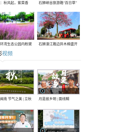
：秋风起，紫菜香
石狮峡谷旅游路“百日草”
争相斗艳
环湾生态公园内粉黛
石狮濠江路边异木棉盛开
彩
视频
草盛放
闽南 节气之美 | 立秋
月是故乡明 | 面线糊