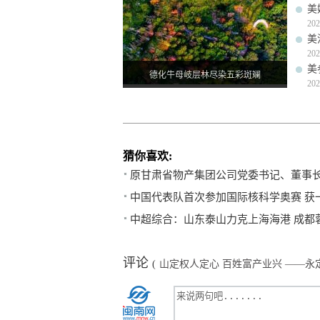
美
202
美
202
美
德化牛母岐层林尽染五彩斑斓
202
猜你喜欢:
原甘肃省物产集团公司党委书记、董事
中国代表队首次参加国际核科学奥赛 获
中超综合：山东泰山力克上海海港 成都
评论
(
山定权人定心 百姓富产业兴 ——