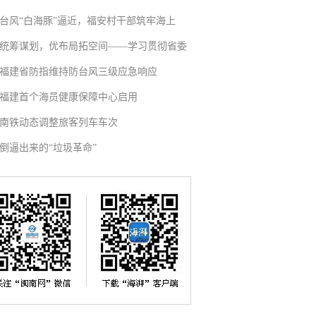
台风“白海豚”逼近，福安村干部筑牢海上
统筹谋划，优布局拓空间——学习贯彻省委
福建省防指维持防台风三级应急响应
福建首个海员健康保障中心启用
南铁动态调整旅客列车车次
倒逼出来的“垃圾革命”