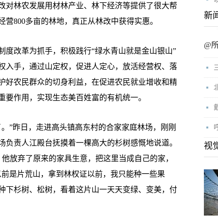
改对林农发展用材林产业、林下经济等提供了很大帮
新
经营800多亩的林地，真正从林改中获得实惠。
@
度改革为抓手，积极践行“绿水青山就是金山银山”
权入手，通过山定权，促进人定心，放活经营权、落
护好农民群众的切身利益，在促进农民就业增收和精
重要作用，实现生态美百姓富的有机统一。
。”昨日，走进高头镇高东村的合家家庭林场，刚刚
林场负责人江殿台抚摸着一棵高大的杉树感慨地说道。
视
开始，他放弃了原来的家具生意，把这里当成自己的家，
以前是片荒山，拿到林权证以前，我只能种一些果
种下杉树、松树，看着这片山一天天变绿、变美，付