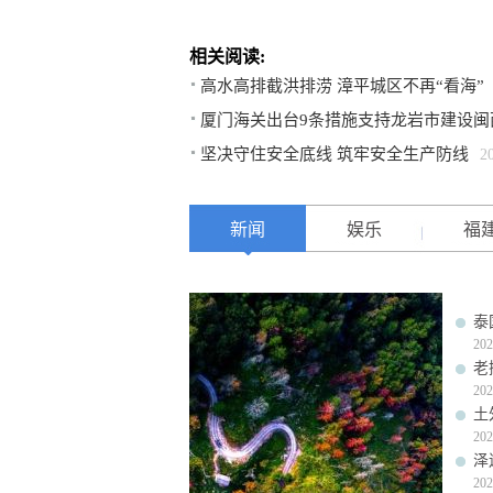
相关阅读:
高水高排截洪排涝 漳平城区不再“看海”
厦门海关出台9条措施支持龙岩市建设闽
坚决守住安全底线 筑牢安全生产防线
2
新闻
娱乐
福
泰
202
老
202
土
202
泽
202