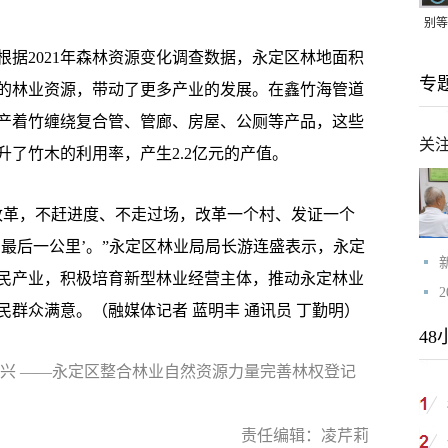
别等
24
据2021年森林资源变化调查数据，永定区林地面积
专
紧打
。丰富的林业资源，带动了更多产业的发展。在鑫竹海管道
产着竹缠绕复合管、管廊、房屋、公厕等产品，这些
关
升了竹木的利用率，产生2.2亿元的产值。
革，不赶进度、不走过场，改革一个村、发证一个
最后一公里’。”永定区林业局局长游连盛表示，永定
富民产业，积极培育新型林业经营主体，推动永定林业
群众满意。（融媒体记者 蓝明丰 通讯员 丁勤明）
48
业兴 ——永定区整合林业自然资源力量完善林权登记
责任编辑：凌芹莉