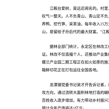
江殿台爱树，是远近闻名的。村里人告
叹气一整天。人不负青山，青山定不负
养鸭、挖竹笋、采茶油，每年收入15
山，是留给子孙后代的最大财富。”江
据林业部门统计，永定区在林改工作中，
证。林改不仅造福个人，还推动产业集
蝶兰产业园二期工程正在如火如荼的施
箱鲜切花正在打包运往全国各地。
龙潭镇党委书记吴才开告诉记者，近
攻方向，通过流转大面积林地打造的蝴
百姓收入逐步增加，有力带动乡村振兴发
预计今年产值将达1亿元。