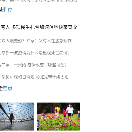
闻
推荐
所有人 多项民生礼包加速落地快来查收
三峡大坝变形？专家：又有人在恶意炒作
北京新一波疫情为什么没出现死亡病例？
戴口罩、一米线 疫情改变了哪些习惯？
呼伦贝尔现幻日奇观 彩虹光带环绕太阳
觉
焦点