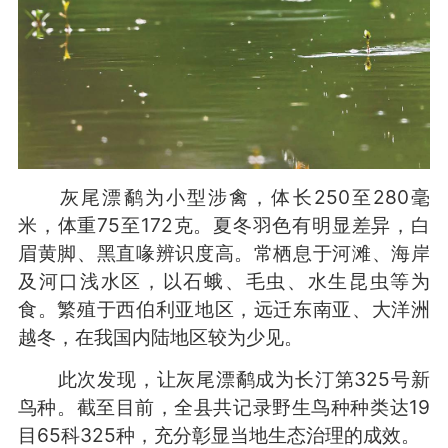
灰尾漂鹬为小型涉禽，体长250至280毫
米，体重75至172克。夏冬羽色有明显差异，白
眉黄脚、黑直喙辨识度高。常栖息于河滩、海岸
及河口浅水区，以石蛾、毛虫、水生昆虫等为
食。繁殖于西伯利亚地区，远迁东南亚、大洋洲
越冬，在我国内陆地区较为少见。
此次发现，让灰尾漂鹬成为长汀第325号新
鸟种。截至目前，全县共记录野生鸟种种类达19
目65科325种，充分彰显当地生态治理的成效。