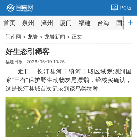
PC版
首页
泉州
漳州
厦门
福建
台海
国内
闽南网
>
龙岩
>
龙岩新闻
> 正文
好生态引稀客
福建日报 2026-05-19 10:25
近日，长汀县河田镇河田塅区域观测到国
家“三有”保护野生动物灰尾漂鹬，经核实确认，
这是长汀县域首次记录到该鸟类物种。