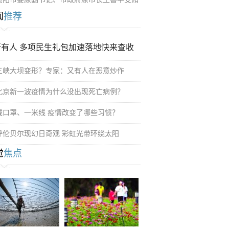
闻
推荐
所有人 多项民生礼包加速落地快来查收
三峡大坝变形？专家：又有人在恶意炒作
北京新一波疫情为什么没出现死亡病例？
戴口罩、一米线 疫情改变了哪些习惯？
呼伦贝尔现幻日奇观 彩虹光带环绕太阳
觉
焦点