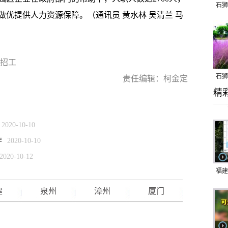
石狮
优提供人力资源保障。（通讯员 黄水林 吴清兰 马
帮招工
石狮
责任编辑：柯金定
精
乱子
2020-10-10
作
2020-10-10
2020-10-12
福建
响应
建
泉州
漳州
厦门
9日
一带