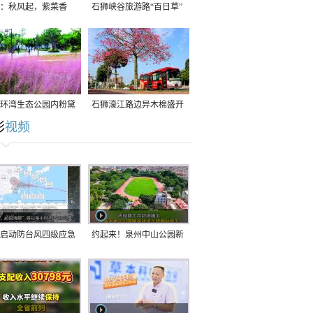
：秋风起，紫菜香
石狮峡谷旅游路“百日草”
争相斗艳
环湾生态公园内粉黛
石狮濠江路边异木棉盛开
彩
视频
草盛放
启动防台风四级应急
约起来！泉州中山公园新
！台风“白海豚”将于
跑道正式开放！
在长江口至福建北部
沿海登陆