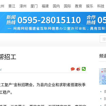
泉州
晋江
漳州
厦门
福建
国内
国际
教育
娱乐
科技
帮招工
频
n/
工复产”金秋招聘会，为县内企业和求职者搭建秋季
工稳产。