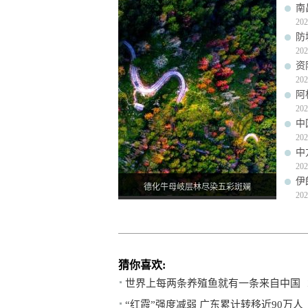
南
202
防
202
资
202
阿
202
中
202
中
202
伊
德化牛母岐层林尽染五彩斑斓
202
猜你喜欢:
世界上每两条养殖鱼就有一条来自中国
“红霞”强度减弱 广东累计转移近90万人