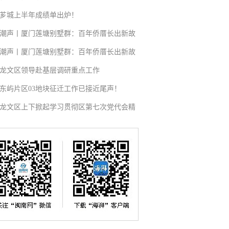
芗城上半年成绩单出炉！
潮声丨厦门莲塘别墅群：百年侨厝长出新故
潮声丨厦门莲塘别墅群：百年侨厝长出新故
龙文区领导赴基层调研重点工作
东屿片区03地块征迁工作已接近尾声！
龙文区上下掀起学习贯彻区第七次党代会精