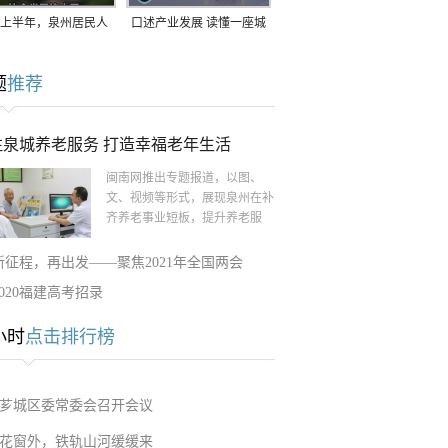
上半年，泉州居民人
口述产业发展 读懂一座城
支配收入公布！
｜赖南生：42岁白手起
题
推荐
家，率先研发草本卫生巾
注泉城养老服务 打造幸福老年生活
闽南网推出专题报道，以图、
文、视频等形式，展现泉州在补
齐养老事业短板，提升养老服
新征程，再出发——聚焦2021年全国两会
2020福建高考招录
小时
点击排行榜
芗城区委常委会召开会议
花窗外，铁轨山河缓缓来