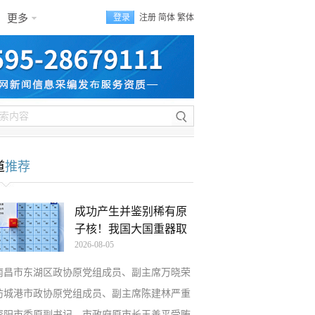
更多
登录
注册
简体
繁体
道
推荐
成功产生并鉴别稀有原
子核！我国大国重器取
2026-08-05
南昌市东湖区政协原党组成员、副主席万晓荣
防城港市政协原党组成员、副主席陈建林严重
资阳市委原副书记、市政府原市长王善平受贿