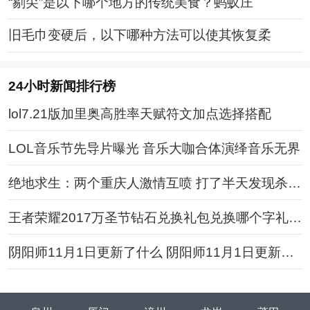
“剔尖”是以下哪个地方的传统美食？蚂蚁庄
旧毛巾变硬后，以下哪种方法可以使其恢复柔
24小时新闻排行榜
lol7.21版加里奥高胜率天赋符文加点选择搭配
LOL音乐节先导片曝光 音乐大咖合体演绎音乐无界
绝地求生：两个重庆人激情互喷 打了半天发现杀错
人
王者荣耀2017万圣节钻石兑换礼包兑换哪个字礼包
最划算
阴阳师11月1日更新了什么 阴阳师11月1日更新内
容汇总