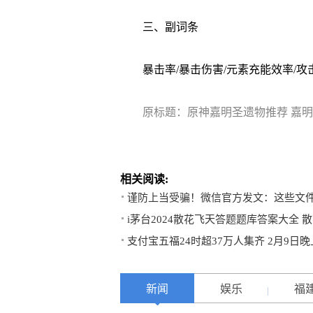
三、副词条
暴击率/暴击伤害/元素充能效率/攻
原标题：原神嘉明圣遗物推荐 嘉
相关阅读:
谨防上当受骗！微信官方发文：这些文
i茅台2024散花飞天答题题库答案大全
支付宝五福24时超37万人集齐 2月9日
新闻
娱乐
福