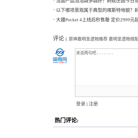
洁面产品泡泡越多越好？蚂蚁庄园今日答案
以下哪项景观属于典型的喀斯特地貌？蚂
大疆Pocket 4上线后秒售罄 定价2999元
评论
(
原神嘉明圣遗物推荐 嘉明圣遗物搭
登录
|
注册
热门评论: