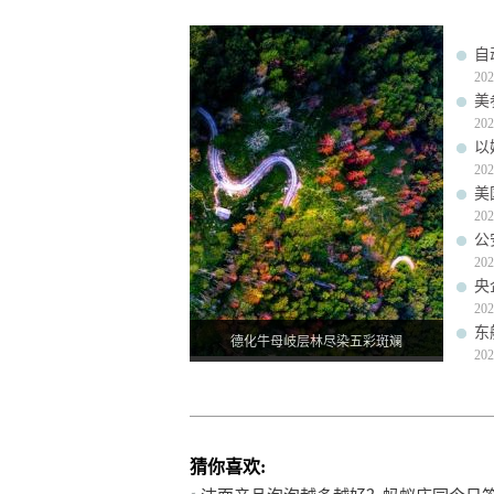
自
202
美
202
以
202
美
202
公
202
央
202
东
德化牛母岐层林尽染五彩斑斓
202
猜你喜欢: