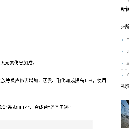
新
@
火元素伤害加成。
等反应伤害增加，蒸发、融化加成提高15%，使用
视
霜III-IV”、合成台“还圣奥迹”。