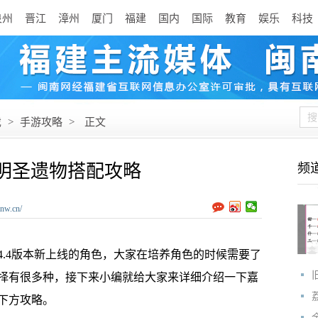
泉州
晋江
漳州
厦门
福建
国内
国际
教育
娱乐
科技
戏
>
手游攻略
>
正文
明圣遗物搭配攻略
频
nw.cn/
4版本新上线的角色，大家在培养角色的时候需要了
择有很多种，接下来小编就给大家来详细介绍一下嘉
下方攻略。