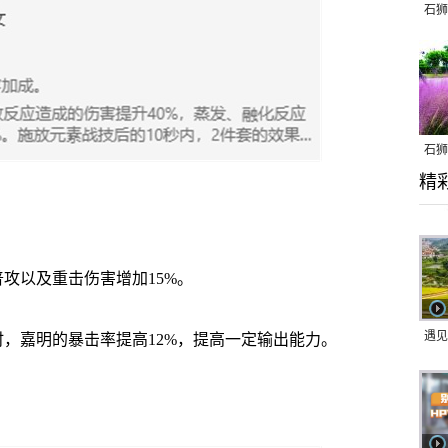
石狮
石狮
精
乱子
以及重击伤害增加15%。
遇见
嘉明的暴击率提高12%，提高一定输出能力。