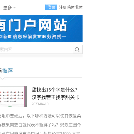
更多
登录
注册
简体
繁体
道
推荐
甜找出15个字是什么？
汉字找茬王找字甜关卡
2023-04-10
旧毛巾变硬后，以下哪种方法可以使其恢复柔
荔枝果肉变白就代表不新鲜了吗？蚂蚁庄园今
余承东回应发布会口误：起售价是24999 不是