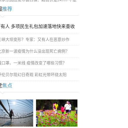
闻
推荐
所有人 多项民生礼包加速落地快来查收
三峡大坝变形？专家：又有人在恶意炒作
北京新一波疫情为什么没出现死亡病例？
戴口罩、一米线 疫情改变了哪些习惯？
呼伦贝尔现幻日奇观 彩虹光带环绕太阳
觉
焦点