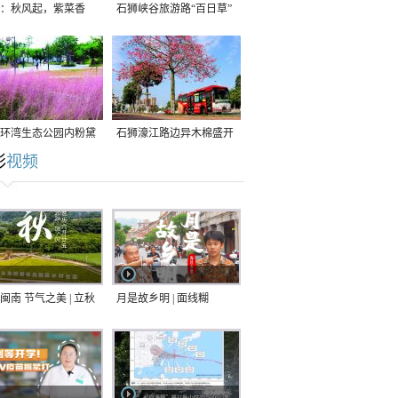
：秋风起，紫菜香
石狮峡谷旅游路“百日草”
争相斗艳
环湾生态公园内粉黛
石狮濠江路边异木棉盛开
彩
视频
草盛放
闽南 节气之美 | 立秋
月是故乡明 | 面线糊