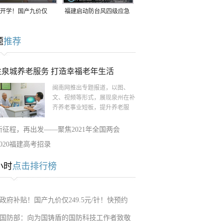
开学！国产九价仅
福建启动防台风四级应急
9.5元/针，HPV疫苗抓
响应！台风“白海豚”将于
题
推荐
9日在长江口至福建北部
一带沿海登陆
注泉城养老服务 打造幸福老年生活
闽南网推出专题报道，以图、
文、视频等形式，展现泉州在补
齐养老事业短板，提升养老服
新征程，再出发——聚焦2021年全国两会
2020福建高考招录
小时
点击排行榜
政府补贴！国产九价仅249.5元/针！快预约
国防部：向为国铸盾的国防科技工作者致敬