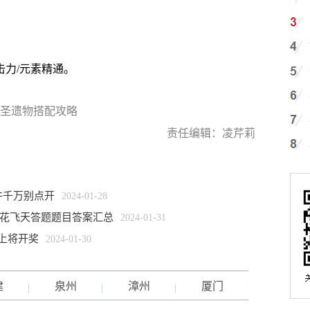
击力/元素精通。
明圣遗物搭配攻略
责任编辑：凌芹莉
件千万别点开
2024-01-28
 散花飞天答题题目答案汇总
2024-01-31
晚上将开奖
2024-01-30
建
泉州
漳州
厦门