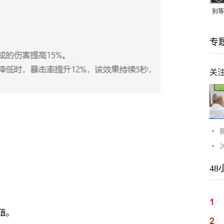
别等
24
专
紧打
关
48
值。