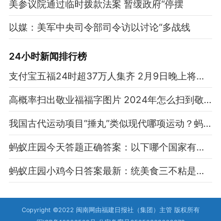
美参议院通过临时拨款法案 暂缓政府“停摆
以媒：美军中央司令部司令访以讨论“多战线
24小时新闻排行榜
支付宝五福24时超37万人集齐 2月9日晚上将开奖
高概率扫出敬业福福字图片 2024年怎么扫到敬业福福字原图
我国古代运动项目“捶丸”类似现代哪项运动？蚂蚁新村1.30今日答案最新
蚂蚁庄园今天答题正确答案：以下哪个国家有风车之国之称？荷兰还是丹麦
蚂蚁庄园小鸡今日答案最新：统美食三不粘是因为什么得名？
Copyright ©2022 闽南网由福建日报社（集团）主管 版权所有